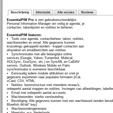
Beschrijving
Informatie
Alle versies
Reviews
EssentialPIM Pro
is een gebruikersvriendelijke
Personal Information Manager om veilig je agenda, je
contacten, takenlijsten en notities te beheren.
EssentialPIM features:
Tools voor agenda, contactbeheer, taken, notities,
wachtwoorden en email. Alle gegevens kunnen
kruizelings gekoppeld worden - koppel contacten aan
afspraken en emailberichten aan notities.
Synchronisatie met alle belangrijke online
services (Google, Yahoo, Funambol, Mobical,
AOLSync, GooSync, etc.) en SyncML en CalDAV
servers. Outlook, Windows Mobile en Palm
synchronisatie is eveneens beschikbaar.
Eenvoudig iedere module afdrukken en snel je
gegevens exporteren naar populaire formaten (iCal,
vCard, CSV, HTML.
Notities: boomstructuur met meerdere niveau's,
onbeperkt aantal mappen en notities. Invoegen van afbeeldingen, tabell
Email met onbeperkt aantal accounts.
Wachtwoorden: sterke versleuteling
Beveiliging: Alle gegevens kunnen met een wachtwoord worden beveili
Blowfish 44-bit* key)
Wachtwoordengenerator.
Meertalig, w.o. Nederlands