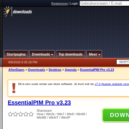
Registreren
|
Login:
Startpagina
Downloads
Top downloads
Meer
8/6/2026 6:30:18 PM
AfterDawn
>
Downloads
>
Desktop
>
Agenda
>
EssentialPIM Pro v3.23
Dit is een oude versie van deze software. Je kunt ook de
v7.0 (laatste stabiele vers
EssentialPIM Pro v3.23
Shareware
DOW
Vista / Win2k / Win7 / Win8 / Win98 /
WinME / WinNT / WinXP