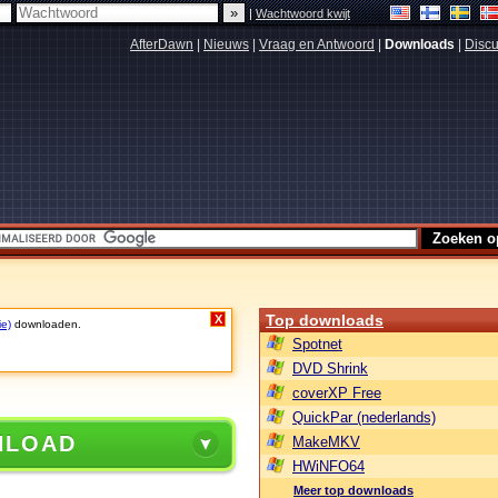
|
Wachtwoord kwijt
AfterDawn
|
Nieuws
|
Vraag en Antwoord
|
Downloads
|
Discu
Top downloads
X
ie)
downloaden.
Spotnet
DVD Shrink
coverXP Free
QuickPar (nederlands)
NLOAD
MakeMKV
HWiNFO64
Meer top downloads