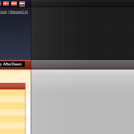
ssie
|
Nieuws2.nl