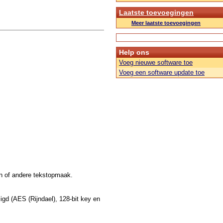
Laatste toevoegingen
Meer laatste toevoegingen
Help ons
Voeg nieuwe software toe
Voeg een software update toe
en of andere tekstopmaak.
gd (AES (Rijndael), 128-bit key en