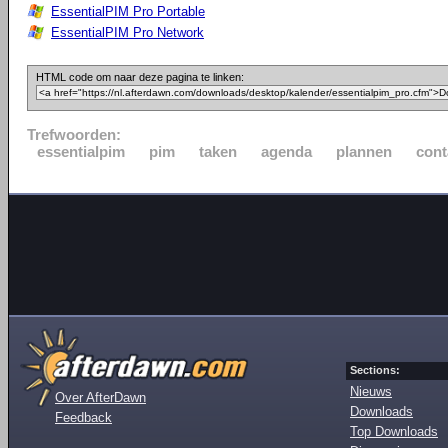
EssentialPIM Pro Portable
EssentialPIM Pro Network
HTML code om naar deze pagina te linken:
Trefwoorden:
essentialpim
pim
taken
agenda
plannen
cont
Sections:
Nieuws
Over AfterDawn
Downloads
Feedback
Top Downloads