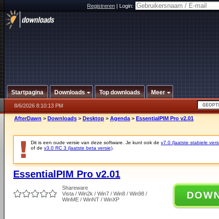
Registreren
|
Login:
Startpagina
Downloads
Top downloads
Meer
8/6/2026 8:10:13 PM
AfterDawn
>
Downloads
>
Desktop
>
Agenda
>
EssentialPIM Pro v2.01
Dit is een oude versie van deze software. Je kunt ook de
v7.0 (laatste stabiele vers
of de
v3.0 RC 3 (laatste beta versie)
.
EssentialPIM Pro v2.01
Shareware
DOW
Vista / Win2k / Win7 / Win8 / Win98 /
WinME / WinNT / WinXP