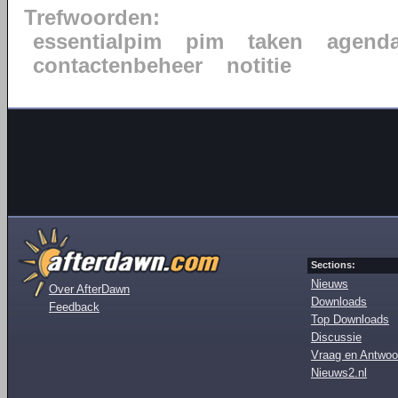
Trefwoorden:
essentialpim
pim
taken
agend
contactenbeheer
notitie
Sections:
Nieuws
Over AfterDawn
Downloads
Feedback
Top Downloads
Discussie
Vraag en Antwoo
Nieuws2.nl