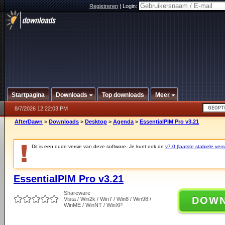
Registreren
|
Login:
Startpagina
Downloads
Top downloads
Meer
8/7/2026 12:22:03 PM
AfterDawn
>
Downloads
>
Desktop
>
Agenda
>
EssentialPIM Pro v3.21
Dit is een oude versie van deze software. Je kunt ook de
v7.0 (laatste stabiele vers
EssentialPIM Pro v3.21
Shareware
DOW
Vista / Win2k / Win7 / Win8 / Win98 /
WinME / WinNT / WinXP