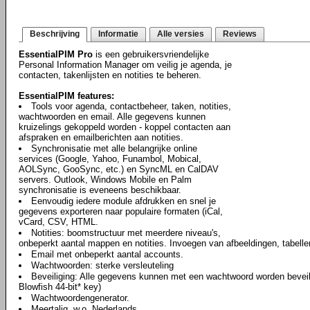
Beschrijving
Informatie
Alle versies
Reviews
EssentialPIM Pro
is een gebruikersvriendelijke
Personal Information Manager om veilig je agenda, je
contacten, takenlijsten en notities te beheren.
EssentialPIM features:
Tools voor agenda, contactbeheer, taken, notities,
wachtwoorden en email. Alle gegevens kunnen
kruizelings gekoppeld worden - koppel contacten aan
afspraken en emailberichten aan notities.
Synchronisatie met alle belangrijke online
services (Google, Yahoo, Funambol, Mobical,
AOLSync, GooSync, etc.) en SyncML en CalDAV
servers. Outlook, Windows Mobile en Palm
synchronisatie is eveneens beschikbaar.
Eenvoudig iedere module afdrukken en snel je
gegevens exporteren naar populaire formaten (iCal,
vCard, CSV, HTML.
Notities: boomstructuur met meerdere niveau's,
onbeperkt aantal mappen en notities. Invoegen van afbeeldingen, tabell
Email met onbeperkt aantal accounts.
Wachtwoorden: sterke versleuteling
Beveiliging: Alle gegevens kunnen met een wachtwoord worden beveili
Blowfish 44-bit* key)
Wachtwoordengenerator.
Meertalig, w.o. Nederlands