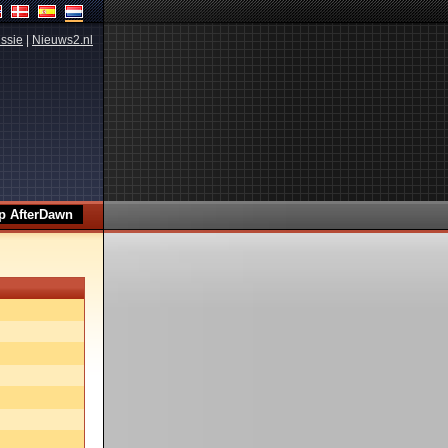
ssie
|
Nieuws2.nl