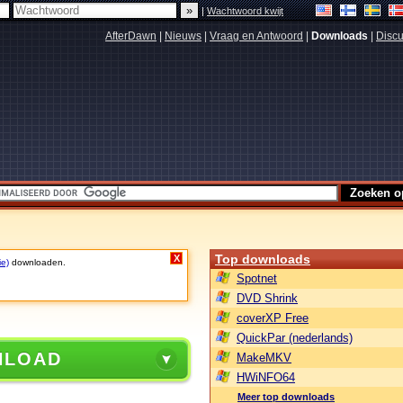
|
Wachtwoord kwijt
AfterDawn
|
Nieuws
|
Vraag en Antwoord
|
Downloads
|
Discu
Top downloads
X
ie)
downloaden.
Spotnet
DVD Shrink
coverXP Free
QuickPar (nederlands)
NLOAD
MakeMKV
HWiNFO64
Meer top downloads