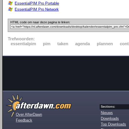
EssentialPIM Pro Portable
EssentialPIM Pro Network
HTML code om naar deze pagina te linken:
Trefwoorden:
essentialpim
pim
taken
agenda
plannen
cont
Sections:
Nieuws
Over AfterDawn
Downloads
Feedback
Top Downloads