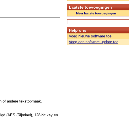
Laatste toevoegingen
Meer laatste toevoegingen
Help ons
Voeg nieuwe software toe
Voeg een software update toe
en of andere tekstopmaak.
gd (AES (Rijndael), 128-bit key en