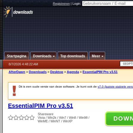
Registreren
|
Login:
Startpagina
Downloads
Top downloads
Meer
8/7/2026 4:48:22 AM
AfterDawn
>
Downloads
>
Desktop
>
Agenda
>
EssentialPIM Pro v3.51
Dit is een oude versie van deze software. Je kunt ook de
v7.0 (laatste stabiele vers
EssentialPIM Pro v3.51
Shareware
DOW
Vista / Win2k / Win7 / Win8 / Win98 /
WinME / WinNT / WinXP