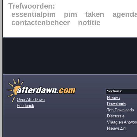
Trefwoorden:
essentialpim
pim
taken
agend
contactenbeheer
notitie
Sections:
Nieuws
Over AfterDawn
Downloads
Feedback
Top Downloads
Discussie
Vraag en Antwoo
Nieuws2.nl