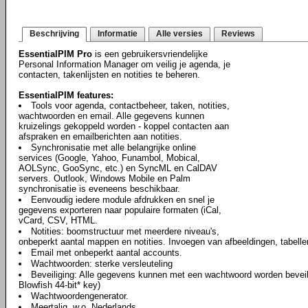
Beschrijving
Informatie
Alle versies
Reviews
EssentialPIM Pro
is een gebruikersvriendelijke
Personal Information Manager om veilig je agenda, je
contacten, takenlijsten en notities te beheren.
EssentialPIM features:
Tools voor agenda, contactbeheer, taken, notities,
wachtwoorden en email. Alle gegevens kunnen
kruizelings gekoppeld worden - koppel contacten aan
afspraken en emailberichten aan notities.
Synchronisatie met alle belangrijke online
services (Google, Yahoo, Funambol, Mobical,
AOLSync, GooSync, etc.) en SyncML en CalDAV
servers. Outlook, Windows Mobile en Palm
synchronisatie is eveneens beschikbaar.
Eenvoudig iedere module afdrukken en snel je
gegevens exporteren naar populaire formaten (iCal,
vCard, CSV, HTML.
Notities: boomstructuur met meerdere niveau's,
onbeperkt aantal mappen en notities. Invoegen van afbeeldingen, tabell
Email met onbeperkt aantal accounts.
Wachtwoorden: sterke versleuteling
Beveiliging: Alle gegevens kunnen met een wachtwoord worden beveili
Blowfish 44-bit* key)
Wachtwoordengenerator.
Meertalig, w.o. Nederlands