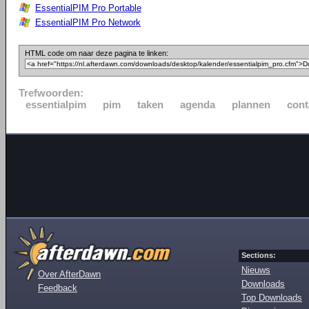
EssentialPIM Pro Portable
EssentialPIM Pro Network
HTML code om naar deze pagina te linken:
Trefwoorden:
essentialpim
pim
taken
agenda
plannen
cont
Sections:
Nieuws
Over AfterDawn
Downloads
Feedback
Top Downloads