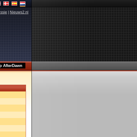
ssie
|
Nieuws2.nl