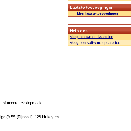
Laatste toevoegingen
Meer laatste toevoegingen
Help ons
Voeg nieuwe software toe
Voeg een software update toe
en of andere tekstopmaak.
gd (AES (Rijndael), 128-bit key en