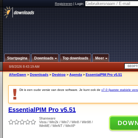
Registreren
|
Login:
Startpagina
Downloads
Top downloads
Meer
8/8/2026 8:43:19 AM
AfterDawn
>
Downloads
>
Desktop
>
Agenda
>
EssentialPIM Pro v5.51
Dit is een oude versie van deze software. Je kunt ook de
v7.0 (laatste stabiele vers
EssentialPIM Pro v5.51
Shareware
DOW
Vista / Win2k / Win7 / Win8 / Win98 /
WinME / WinNT / WinXP