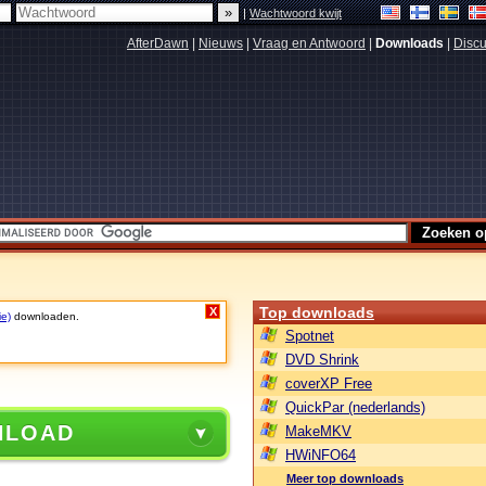
|
Wachtwoord kwijt
AfterDawn
|
Nieuws
|
Vraag en Antwoord
|
Downloads
|
Discu
Top downloads
X
ie)
downloaden.
Spotnet
DVD Shrink
coverXP Free
QuickPar (nederlands)
NLOAD
MakeMKV
HWiNFO64
Meer top downloads