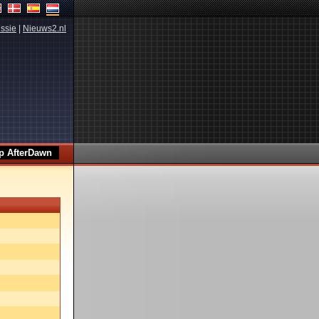
ssie
|
Nieuws2.nl