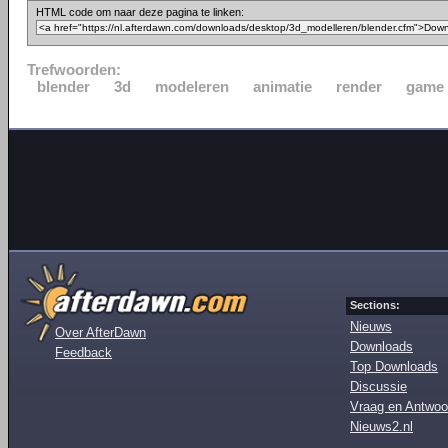
HTML code om naar deze pagina te linken:
Trefwoorden:
blender
3d
modeleren
animatie
render
game
Sections:
Nieuws
Over AfterDawn
Downloads
Feedback
Top Downloads
Discussie
Vraag en Antwoo
Nieuws2.nl