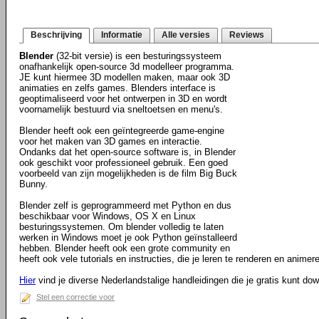
Beschrijving
Informatie
Alle versies
Reviews
Blender
(32-bit versie) is een besturingssysteem
onafhankelijk open-source 3d modelleer programma.
JE kunt hiermee 3D modellen maken, maar ook 3D
animaties en zelfs games. Blenders interface is
geoptimaliseerd voor het ontwerpen in 3D en wordt
voornamelijk bestuurd via sneltoetsen en menu's.
Blender heeft ook een geïntegreerde game-engine
voor het maken van 3D games en interactie.
Ondanks dat het open-source software is, in Blender
ook geschikt voor professioneel gebruik. Een goed
voorbeeld van zijn mogelijkheden is de film Big Buck
Bunny.
Blender zelf is geprogrammeerd met Python en dus
beschikbaar voor Windows, OS X en Linux
besturingssystemen. Om blender volledig te laten
werken in Windows moet je ook Python geïnstalleerd
hebben. Blender heeft ook een grote community en
heeft ook vele tutorials en instructies, die je leren te renderen en animere
Hier
vind je diverse Nederlandstalige handleidingen die je gratis kunt do
Stel een correctie voor