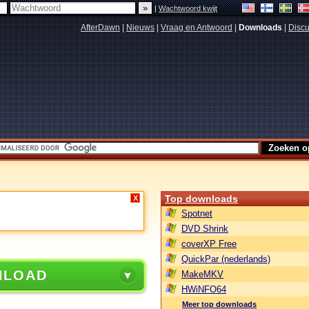
|
Wachtwoord kwijt
AfterDawn
|
Nieuws
|
Vraag en Antwoord
|
Downloads
|
Discu
Top downloads
X
Spotnet
DVD Shrink
coverXP Free
QuickPar (nederlands)
NLOAD
MakeMKV
HWiNFO64
Meer top downloads