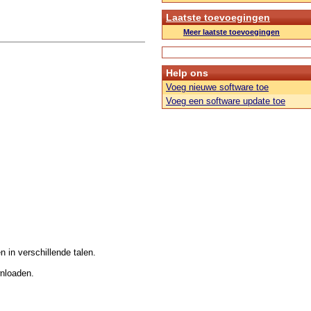
Laatste toevoegingen
Meer laatste toevoegingen
Help ons
Voeg nieuwe software toe
Voeg een software update toe
n in verschillende talen.
wnloaden.