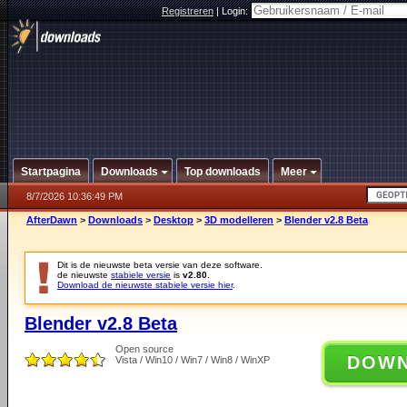
Registreren
|
Login:
Startpagina
Downloads
Top downloads
Meer
8/7/2026 10:36:49 PM
AfterDawn
>
Downloads
>
Desktop
>
3D modelleren
>
Blender v2.8 Beta
Dit is de nieuwste beta versie van deze software.
de nieuwste
stabiele versie
is
v2.80
.
Download de nieuwste stabiele versie hier
.
Blender v2.8 Beta
Open source
DOW
Vista / Win10 / Win7 / Win8 / WinXP