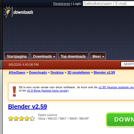
Registreren
|
Login:
Startpagina
Downloads
Top downloads
Meer
8/6/2026 4:40:08 PM
AfterDawn
>
Downloads
>
Desktop
>
3D modelleren
>
Blender v2.59
Dit is een oude versie van deze software. Je kunt ook de
v2.80 (laatste stabiele ver
of de
v2.8 Beta (laatste beta versie)
.
Blender v2.59
Open source
DOW
Vista / Win10 / Win7 / Win8 / WinXP