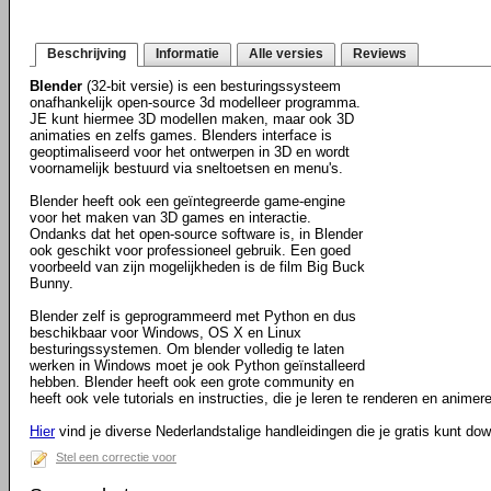
Beschrijving
Informatie
Alle versies
Reviews
Blender
(32-bit versie) is een besturingssysteem
onafhankelijk open-source 3d modelleer programma.
JE kunt hiermee 3D modellen maken, maar ook 3D
animaties en zelfs games. Blenders interface is
geoptimaliseerd voor het ontwerpen in 3D en wordt
voornamelijk bestuurd via sneltoetsen en menu's.
Blender heeft ook een geïntegreerde game-engine
voor het maken van 3D games en interactie.
Ondanks dat het open-source software is, in Blender
ook geschikt voor professioneel gebruik. Een goed
voorbeeld van zijn mogelijkheden is de film Big Buck
Bunny.
Blender zelf is geprogrammeerd met Python en dus
beschikbaar voor Windows, OS X en Linux
besturingssystemen. Om blender volledig te laten
werken in Windows moet je ook Python geïnstalleerd
hebben. Blender heeft ook een grote community en
heeft ook vele tutorials en instructies, die je leren te renderen en animere
Hier
vind je diverse Nederlandstalige handleidingen die je gratis kunt do
Stel een correctie voor