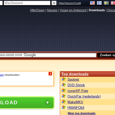
|
Wachtwoord kwijt
AfterDawn
|
Nieuws
|
Vraag en Antwoord
|
Downloads
|
Discu
Top downloads
X
sie)
downloaden.
Spotnet
DVD Shrink
coverXP Free
QuickPar (nederlands)
NLOAD
MakeMKV
HWiNFO64
Meer top downloads