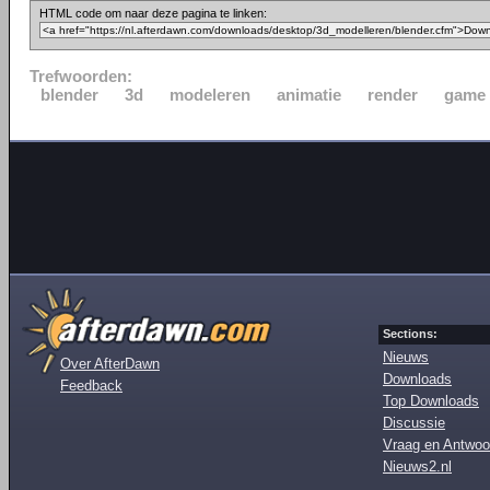
HTML code om naar deze pagina te linken:
Trefwoorden:
blender
3d
modeleren
animatie
render
game
Sections:
Nieuws
Over AfterDawn
Downloads
Feedback
Top Downloads
Discussie
Vraag en Antwoo
Nieuws2.nl