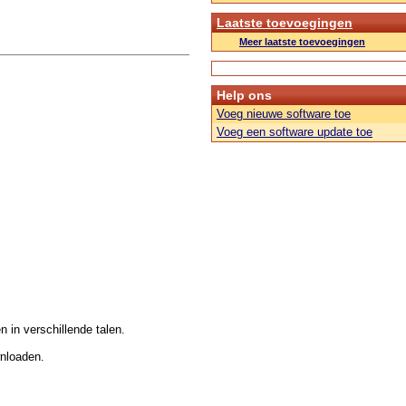
Laatste toevoegingen
Meer laatste toevoegingen
Help ons
Voeg nieuwe software toe
Voeg een software update toe
n in verschillende talen.
wnloaden.