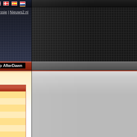
ssie
|
Nieuws2.nl