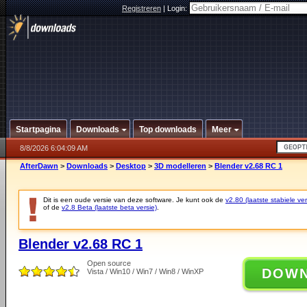
Registreren
|
Login:
Startpagina
Downloads
Top downloads
Meer
8/8/2026 6:04:09 AM
AfterDawn
>
Downloads
>
Desktop
>
3D modelleren
>
Blender v2.68 RC 1
Dit is een oude versie van deze software. Je kunt ook de
v2.80 (laatste stabiele ver
of de
v2.8 Beta (laatste beta versie)
.
Blender v2.68 RC 1
Open source
DOW
Vista / Win10 / Win7 / Win8 / WinXP