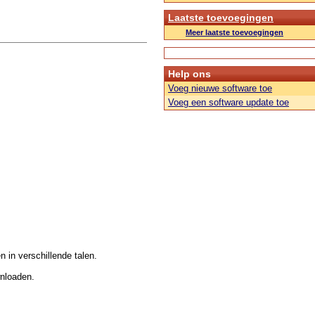
Laatste toevoegingen
Meer laatste toevoegingen
Help ons
Voeg nieuwe software toe
Voeg een software update toe
n in verschillende talen.
wnloaden.