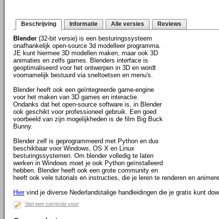
Beschrijving
Informatie
Alle versies
Reviews
Blender
(32-bit versie) is een besturingssysteem
onafhankelijk open-source 3d modelleer programma.
JE kunt hiermee 3D modellen maken, maar ook 3D
animaties en zelfs games. Blenders interface is
geoptimaliseerd voor het ontwerpen in 3D en wordt
voornamelijk bestuurd via sneltoetsen en menu's.
Blender heeft ook een geïntegreerde game-engine
voor het maken van 3D games en interactie.
Ondanks dat het open-source software is, in Blender
ook geschikt voor professioneel gebruik. Een goed
voorbeeld van zijn mogelijkheden is de film Big Buck
Bunny.
Blender zelf is geprogrammeerd met Python en dus
beschikbaar voor Windows, OS X en Linux
besturingssystemen. Om blender volledig te laten
werken in Windows moet je ook Python geïnstalleerd
hebben. Blender heeft ook een grote community en
heeft ook vele tutorials en instructies, die je leren te renderen en animere
Hier
vind je diverse Nederlandstalige handleidingen die je gratis kunt do
Stel een correctie voor