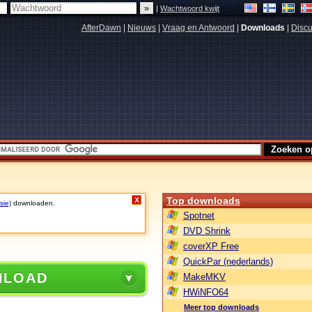
|
Wachtwoord kwijt
AfterDawn
|
Nieuws
|
Vraag en Antwoord
|
Downloads
|
Discu
Top downloads
X
sie)
downloaden.
Spotnet
DVD Shrink
coverXP Free
QuickPar (nederlands)
NLOAD
MakeMKV
HWiNFO64
Meer top downloads