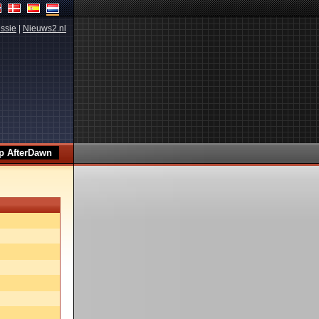
ssie
|
Nieuws2.nl