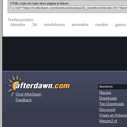
HTML code om naar deze pagina te linken:
Trefwoorden:
blender
3d
modeleren
animatie
render
game
Sections:
Nieuws
Over AfterDawn
Downloads
Feedback
Top Downloads
Discussie
Vraag en Antwoo
Nieuws2.nl