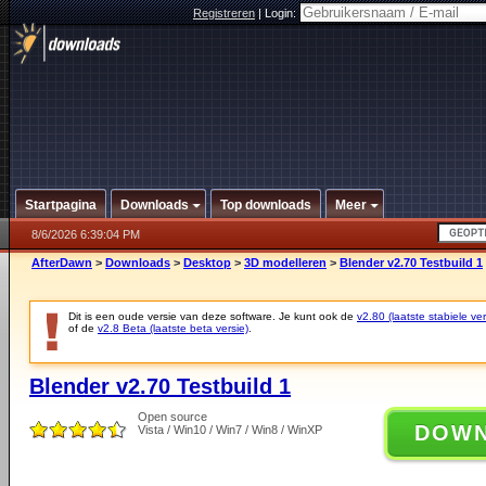
Registreren
|
Login:
Startpagina
Downloads
Top downloads
Meer
8/6/2026 6:39:04 PM
AfterDawn
>
Downloads
>
Desktop
>
3D modelleren
>
Blender v2.70 Testbuild 1
Dit is een oude versie van deze software. Je kunt ook de
v2.80 (laatste stabiele ver
of de
v2.8 Beta (laatste beta versie)
.
Blender v2.70 Testbuild 1
Open source
DOW
Vista / Win10 / Win7 / Win8 / WinXP