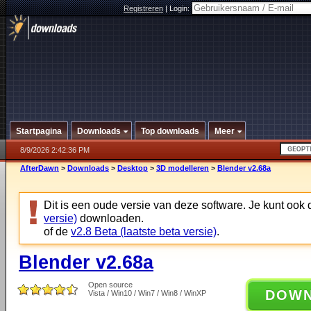
Registreren
|
Login:
Startpagina
Downloads
Top downloads
Meer
8/9/2026 2:42:36 PM
AfterDawn
>
Downloads
>
Desktop
>
3D modelleren
>
Blender v2.68a
Dit is een oude versie van deze software. Je kunt ook
versie)
downloaden.
of de
v2.8 Beta (laatste beta versie)
.
Blender v2.68a
Open source
DOW
Vista / Win10 / Win7 / Win8 / WinXP