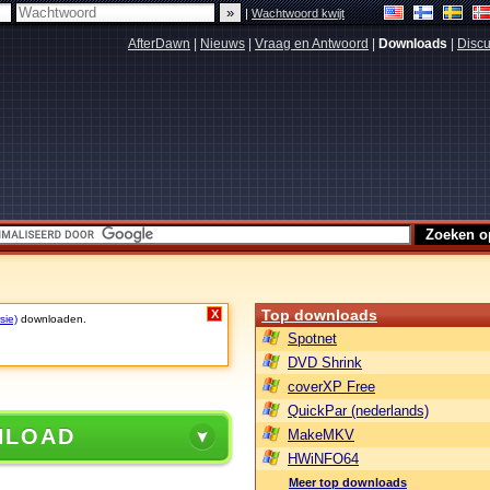
|
Wachtwoord kwijt
AfterDawn
|
Nieuws
|
Vraag en Antwoord
|
Downloads
|
Discu
Top downloads
X
sie)
downloaden.
Spotnet
DVD Shrink
coverXP Free
QuickPar (nederlands)
NLOAD
MakeMKV
HWiNFO64
Meer top downloads