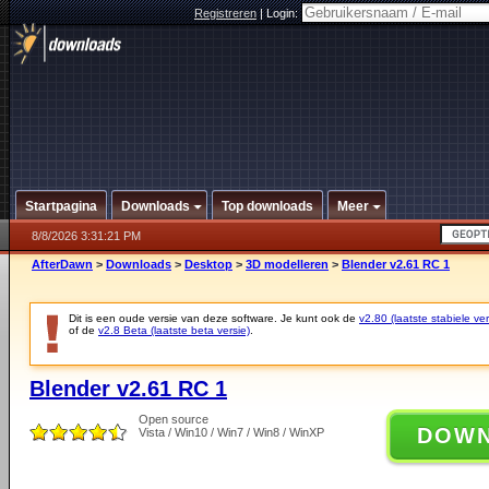
Registreren
|
Login:
Startpagina
Downloads
Top downloads
Meer
8/8/2026 3:31:21 PM
AfterDawn
>
Downloads
>
Desktop
>
3D modelleren
>
Blender v2.61 RC 1
Dit is een oude versie van deze software. Je kunt ook de
v2.80 (laatste stabiele ver
of de
v2.8 Beta (laatste beta versie)
.
Blender v2.61 RC 1
Open source
DOW
Vista / Win10 / Win7 / Win8 / WinXP