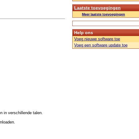
Laatste toevoegingen
Meer laatste toevoegingen
Help ons
Voeg nieuwe software toe
Voeg een software update toe
n in verschillende talen.
wnloaden.