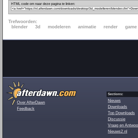
HTML code om naar deze pagina te linken:
Trefwoorden:
blender
3d
modeleren
animatie
render
game
Sections:
Nieuws
Over AfterDawn
Downloads
Feedback
Top Downloads
Discussie
Vraag en Antwoo
Nieuws2.nl