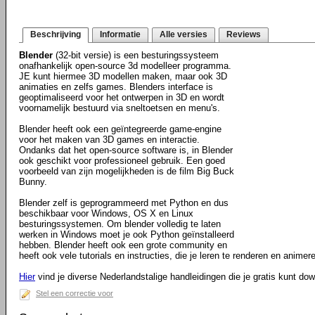
Beschrijving
Informatie
Alle versies
Reviews
Blender
(32-bit versie) is een besturingssysteem
onafhankelijk open-source 3d modelleer programma.
JE kunt hiermee 3D modellen maken, maar ook 3D
animaties en zelfs games. Blenders interface is
geoptimaliseerd voor het ontwerpen in 3D en wordt
voornamelijk bestuurd via sneltoetsen en menu's.
Blender heeft ook een geïntegreerde game-engine
voor het maken van 3D games en interactie.
Ondanks dat het open-source software is, in Blender
ook geschikt voor professioneel gebruik. Een goed
voorbeeld van zijn mogelijkheden is de film Big Buck
Bunny.
Blender zelf is geprogrammeerd met Python en dus
beschikbaar voor Windows, OS X en Linux
besturingssystemen. Om blender volledig te laten
werken in Windows moet je ook Python geïnstalleerd
hebben. Blender heeft ook een grote community en
heeft ook vele tutorials en instructies, die je leren te renderen en animere
Hier
vind je diverse Nederlandstalige handleidingen die je gratis kunt do
Stel een correctie voor