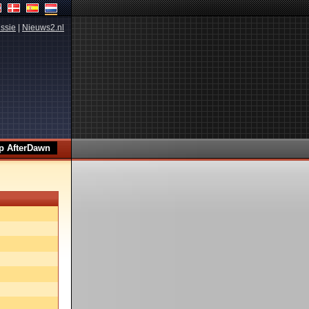
ssie
|
Nieuws2.nl