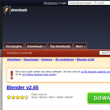
Registreren
|
Login:
Startpagina
Downloads
Top downloads
Meer
8/7/2026 2:13:28 PM
AfterDawn
>
Downloads
>
Desktop
>
3D modelleren
>
Blender v2.65
Dit is een oude versie van deze software. Je kunt ook de
v2.80 (laatste stabiele ver
of de
v2.8 Beta (laatste beta versie)
.
Blender v2.65
Open source
DOW
Vista / Win10 / Win7 / Win8 / WinXP