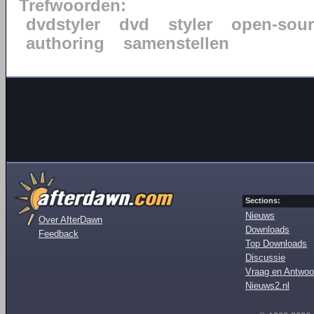
Trefwoorden:
dvdstyler
dvd
styler
open-sour
authoring
samenstellen
Sections:
Nieuws
Over AfterDawn
Downloads
Feedback
Top Downloads
Discussie
Vraag en Antwoo
Nieuws2.nl