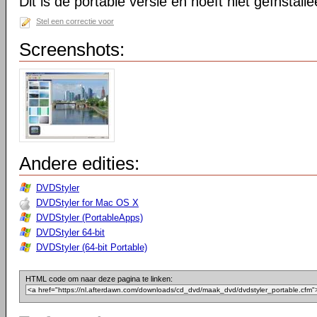
Dit is de portable versie en hoeft niet geïnstall
Stel een correctie voor
Screenshots:
Andere edities:
DVDStyler
DVDStyler for Mac OS X
DVDStyler (PortableApps)
DVDStyler 64-bit
DVDStyler (64-bit Portable)
HTML code om naar deze pagina te linken: