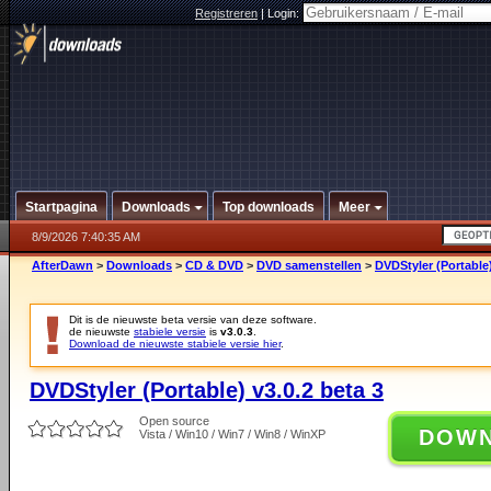
Registreren
|
Login:
Startpagina
Downloads
Top downloads
Meer
8/9/2026 7:40:35 AM
AfterDawn
>
Downloads
>
CD & DVD
>
DVD samenstellen
>
DVDStyler (Portable)
Dit is de nieuwste beta versie van deze software.
de nieuwste
stabiele versie
is
v3.0.3
.
Download de nieuwste stabiele versie hier
.
DVDStyler (Portable) v3.0.2 beta 3
Open source
DOW
Vista / Win10 / Win7 / Win8 / WinXP