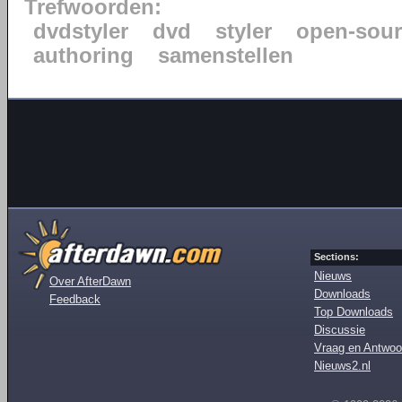
Trefwoorden:
dvdstyler
dvd
styler
open-sour
authoring
samenstellen
Sections:
Nieuws
Over AfterDawn
Downloads
Feedback
Top Downloads
Discussie
Vraag en Antwoo
Nieuws2.nl