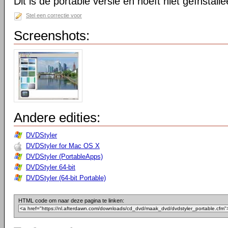
Dit is de portable versie en hoeft niet geïnstall
Stel een correctie voor
Screenshots:
Andere edities:
DVDStyler
DVDStyler for Mac OS X
DVDStyler (PortableApps)
DVDStyler 64-bit
DVDStyler (64-bit Portable)
HTML code om naar deze pagina te linken: