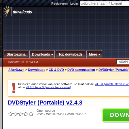
Registreren
|
Login:
Startpagina
Downloads
Top downloads
Meer
8/8/2026 11:11:34 AM
AfterDawn
>
Downloads
>
CD & DVD
>
DVD samenstellen
>
DVDStyler (Portable)
Dit is een oude versie van deze software. Je kunt ook de
v3.0.3 (laatste stabiele ve
of de
v3.0.2 beta 3 (laatste beta versie)
.
DVDStyler (Portable) v2.4.3
Open source
DOW
Vista / Win10 / Win7 / Win8 / WinXP