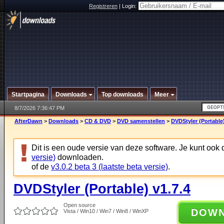
Registreren
|
Login:
Startpagina
Downloads
Top downloads
Meer
8/7/2026 7:36:47 PM
AfterDawn
>
Downloads
>
CD & DVD
>
DVD samenstellen
>
DVDStyler (Portable)
Dit is een oude versie van deze software. Je kunt ook
versie)
downloaden.
of de
v3.0.2 beta 3 (laatste beta versie)
.
DVDStyler (Portable) v1.7.4
Open source
DOW
Vista / Win10 / Win7 / Win8 / WinXP