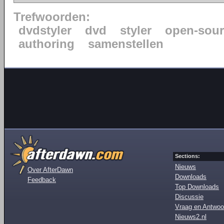
Trefwoorden:
dvdstyler
dvd
styler
open-sour
authoring
samenstellen
Sections:
Nieuws
Over AfterDawn
Downloads
Feedback
Top Downloads
Discussie
Vraag en Antwoo
Nieuws2.nl