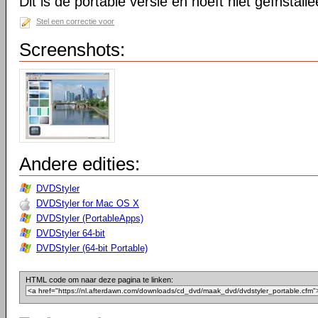
Dit is de portable versie en hoeft niet geïnstall
Stel een correctie voor
Screenshots:
Andere edities:
DVDStyler
DVDStyler for Mac OS X
DVDStyler (PortableApps)
DVDStyler 64-bit
DVDStyler (64-bit Portable)
HTML code om naar deze pagina te linken: