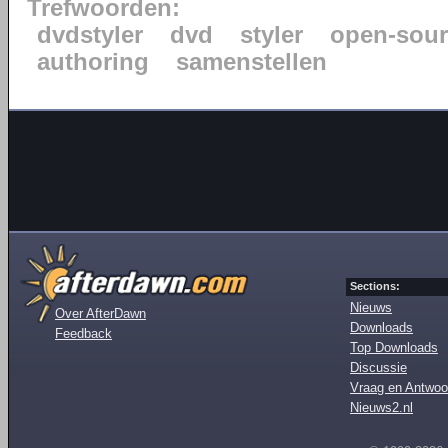
Trefwoorden:
dvdstyler
dvd
styler
open-sour
authoring
samenstellen
Sections:
Nieuws
Over AfterDawn
Downloads
Feedback
Top Downloads
Discussie
Vraag en Antwoo
Nieuws2.nl