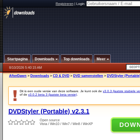
Registreren
|
Login:
Startpagina
Downloads
Top downloads
Meer
8/10/2026 5:40:15 AM
AfterDawn
>
Downloads
>
CD & DVD
>
DVD samenstellen
>
DVDStyler (Portable)
Dit is een oude versie van deze software. Je kunt ook de
v3.0.3 (laatste stabiele ve
of de
v3.0.2 beta 3 (laatste beta versie)
.
DVDStyler (Portable) v2.3.1
Open source
DOW
Vista / Win10 / Win7 / Win8 / WinXP