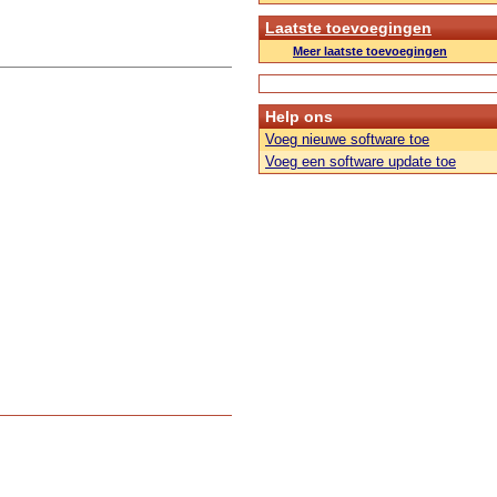
Laatste toevoegingen
Meer laatste toevoegingen
Help ons
Voeg nieuwe software toe
Voeg een software update toe