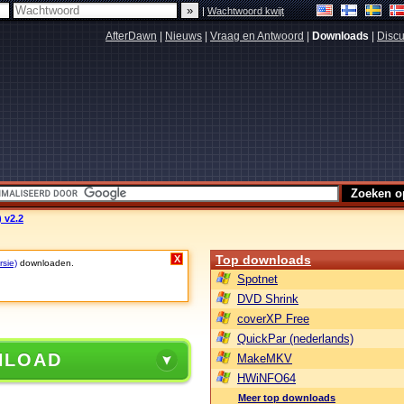
|
Wachtwoord kwijt
AfterDawn
|
Nieuws
|
Vraag en Antwoord
|
Downloads
|
Discu
 v2.2
Top downloads
X
rsie)
downloaden.
Spotnet
DVD Shrink
coverXP Free
QuickPar (nederlands)
NLOAD
MakeMKV
HWiNFO64
Meer top downloads