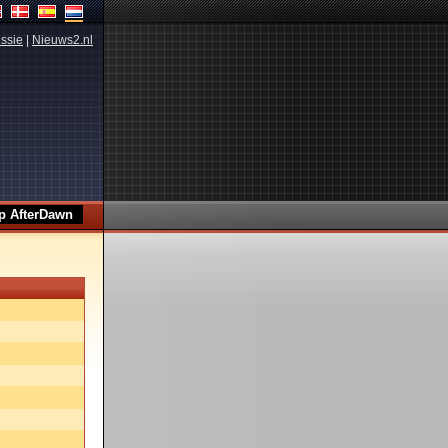
ssie
|
Nieuws2.nl