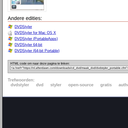
Andere edities:
DVDStyler
DVDStyler for Mac OS X
DVDStyler (PortableApps)
DVDStyler 64-bit
DVDStyler (64-bit Portable)
HTML code om naar deze pagina te linken:
Trefwoorden:
dvdstyler
dvd
styler
open-source
gratis
auth