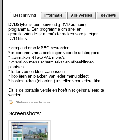
Beschrijving
Informatie
Alle versies
Reviews
DVDStyler
is een eenvoudig DVD authoring
programma. Een programma om snel en
gebruiksvriendelijk menu's te maken voor je eigen
DVD films.
* drag and drop MPEG bestanden
* importeren van afbeeldingen voor de achtergrond
* aanmaken NTSC/PAL menu's
* overal op menu scherm tekst en afbeeldingen
plaatsen
* lettertype en kleur aanpassen
* kopiëren en plakken van ieder menu object
* hoofdstukken (chapters) instellen voor iedere film
Dit is de portable versie en hoeft niet geïnstalleerd te
worden.
Stel een correctie voor
Screenshots: