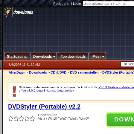
Registreren
|
Login:
Startpagina
Downloads
Top downloads
Meer
8/6/2026 11:41:32 AM
AfterDawn
>
Downloads
>
CD & DVD
>
DVD samenstellen
>
DVDStyler (Portable)
Dit is een oude versie van deze software. Je kunt ook de
v3.0.3 (laatste stabiele ve
of de
v3.0.2 beta 3 (laatste beta versie)
.
DVDStyler (Portable) v2.2
Open source
DOW
Vista / Win10 / Win7 / Win8 / WinXP