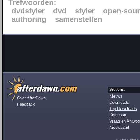
Trefwoorden:
dvdstyler
dvd
styler
open-sour
authoring
samenstellen
Sections:
Nieuws
Over AfterDawn
Downloads
Feedback
Top Downloads
Discussie
Vraag en Antwoo
Nieuws2.nl