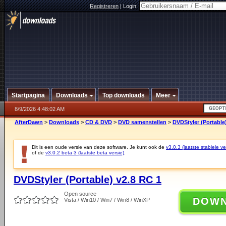
Registreren
|
Login:
Startpagina
Downloads
Top downloads
Meer
8/9/2026 4:48:02 AM
AfterDawn
>
Downloads
>
CD & DVD
>
DVD samenstellen
>
DVDStyler (Portable
Dit is een oude versie van deze software. Je kunt ook de
v3.0.3 (laatste stabiele ve
of de
v3.0.2 beta 3 (laatste beta versie)
.
DVDStyler (Portable) v2.8 RC 1
Open source
DOW
Vista / Win10 / Win7 / Win8 / WinXP