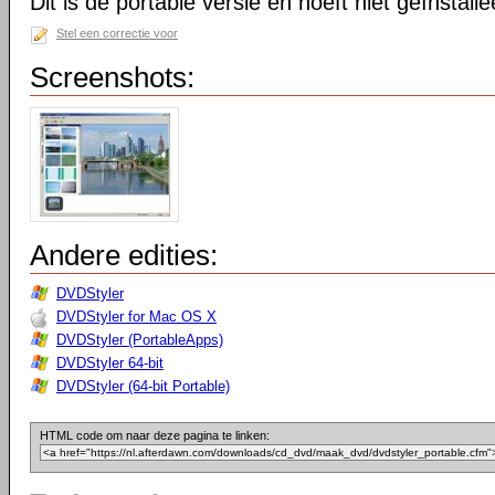
Dit is de portable versie en hoeft niet geïnstall
Stel een correctie voor
Screenshots:
Andere edities:
DVDStyler
DVDStyler for Mac OS X
DVDStyler (PortableApps)
DVDStyler 64-bit
DVDStyler (64-bit Portable)
HTML code om naar deze pagina te linken: