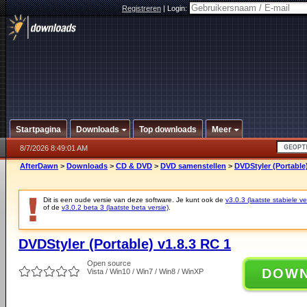
Registreren
|
Login:
Startpagina
Downloads
Top downloads
Meer
8/7/2026 8:49:01 AM
AfterDawn
>
Downloads
>
CD & DVD
>
DVD samenstellen
>
DVDStyler (Portable)
Dit is een oude versie van deze software. Je kunt ook de
v3.0.3 (laatste stabiele ve
of de
v3.0.2 beta 3 (laatste beta versie)
.
DVDStyler (Portable) v1.8.3 RC 1
Open source
DOW
Vista / Win10 / Win7 / Win8 / WinXP