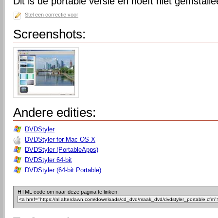
Dit is de portable versie en hoeft niet geïnstall
Stel een correctie voor
Screenshots:
Andere edities:
DVDStyler
DVDStyler for Mac OS X
DVDStyler (PortableApps)
DVDStyler 64-bit
DVDStyler (64-bit Portable)
HTML code om naar deze pagina te linken: