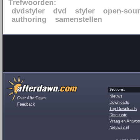
Trefwoorden:
dvdstyler
dvd
styler
open-sour
authoring
samenstellen
Sections:
Nieuws
Over AfterDawn
Downloads
Feedback
Top Downloads
Discussie
Vraag en Antwoo
Nieuws2.nl