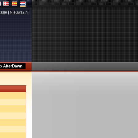
ssie
|
Nieuws2.nl