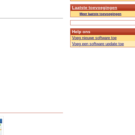
Laatste toevoegingen
Meer laatste toevoegingen
Help ons
Voeg nieuwe software toe
Voeg een software update toe