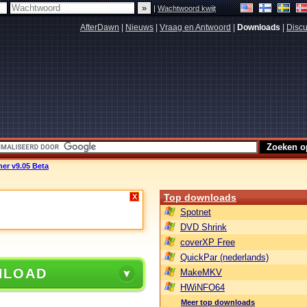
|
Wachtwoord kwijt
AfterDawn
|
Nieuws
|
Vraag en Antwoord
|
Downloads
|
Discu
ner v9.05 Beta
Top downloads
X
Spotnet
DVD Shrink
coverXP Free
QuickPar (nederlands)
NLOAD
MakeMKV
HWiNFO64
Meer top downloads