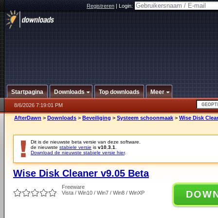
Registreren
|
Login:
Startpagina
Downloads
Top downloads
Meer
8/6/2026 7:19:01 PM
AfterDawn
>
Downloads
>
Beveiliging
>
Systeem schoonmaak
>
Wise Disk Clea
Dit is de nieuwste beta versie van deze software.
de nieuwste
stabiele versie
is
v10.3.1
.
Download de nieuwste stabiele versie hier
.
Wise Disk Cleaner v9.05 Beta
Freeware
DOW
Vista / Win10 / Win7 / Win8 / WinXP