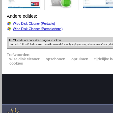
Andere edities:
Wise Disk Cleaner (Portable)
Wise Disk Cleaner (PortableApps)
HTML code om naar deze pagina te linken:
Trefwoorden:
wise disk cleaner
opschonen
opruimen
tijdelijke
cookies