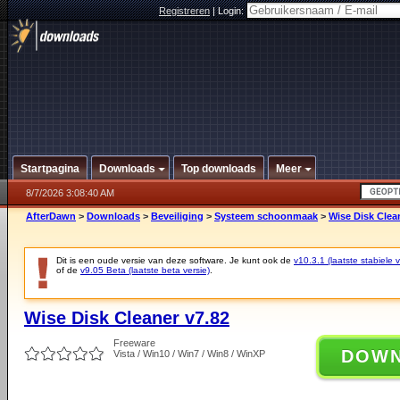
Registreren
|
Login:
Startpagina
Downloads
Top downloads
Meer
8/7/2026 3:08:40 AM
AfterDawn
>
Downloads
>
Beveiliging
>
Systeem schoonmaak
>
Wise Disk Clea
Dit is een oude versie van deze software. Je kunt ook de
v10.3.1 (laatste stabiele v
of de
v9.05 Beta (laatste beta versie)
.
Wise Disk Cleaner v7.82
Freeware
DOW
Vista / Win10 / Win7 / Win8 / WinXP