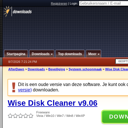
Registreren
|
Login:
Startpagina
Downloads
Top downloads
Meer
8/7/2026 7:21:24 PM
AfterDawn
>
Downloads
>
Beveiliging
>
Systeem schoonmaak
>
Wise Disk Clea
Dit is een oude versie van deze software. Je kunt ook
versie)
downloaden.
Wise Disk Cleaner v9.06
Freeware
DOW
Vista / Win10 / Win7 / Win8 / WinXP