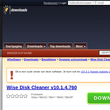
Registreren
|
Login:
Startpagina
Downloads
Top downloads
Meer
8/9/2026 9:47:54 AM
AfterDawn
>
Downloads
>
Beveiliging
>
Systeem schoonmaak
>
Wise Disk Clean
Dit is een oude versie van deze software. Je kunt ook de
v10.3.1 (laatste stabiele v
Wise Disk Cleaner v10.1.4.760
Freeware
DOW
Vista / Win10 / Win7 / Win8 / WinXP