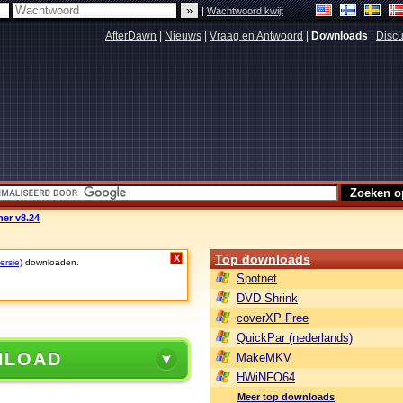
|
Wachtwoord kwijt
AfterDawn
|
Nieuws
|
Vraag en Antwoord
|
Downloads
|
Discu
ner v8.24
Top downloads
X
ersie)
downloaden.
Spotnet
DVD Shrink
coverXP Free
QuickPar (nederlands)
NLOAD
MakeMKV
HWiNFO64
Meer top downloads