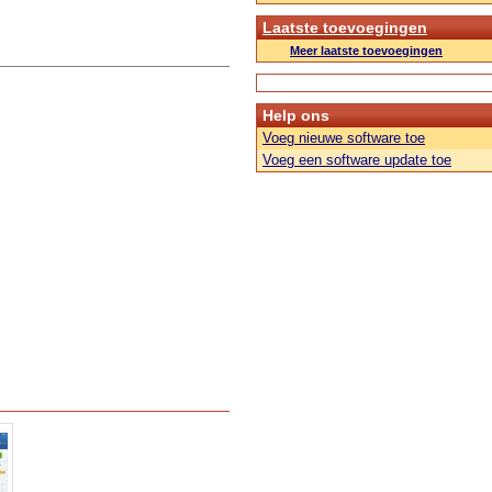
Laatste toevoegingen
Meer laatste toevoegingen
Help ons
Voeg nieuwe software toe
Voeg een software update toe