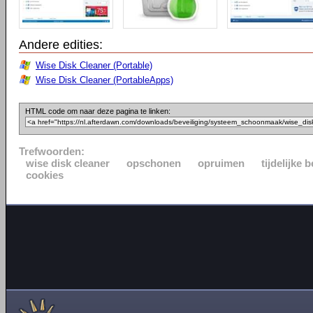
Andere edities:
Wise Disk Cleaner (Portable)
Wise Disk Cleaner (PortableApps)
HTML code om naar deze pagina te linken:
Trefwoorden:
wise disk cleaner
opschonen
opruimen
tijdelijke
cookies