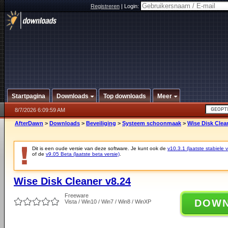
Registreren
|
Login:
Startpagina
Downloads
Top downloads
Meer
8/7/2026 6:09:59 AM
AfterDawn
>
Downloads
>
Beveiliging
>
Systeem schoonmaak
>
Wise Disk Clea
Dit is een oude versie van deze software. Je kunt ook de
v10.3.1 (laatste stabiele v
of de
v9.05 Beta (laatste beta versie)
.
Wise Disk Cleaner v8.24
Freeware
DOW
Vista / Win10 / Win7 / Win8 / WinXP