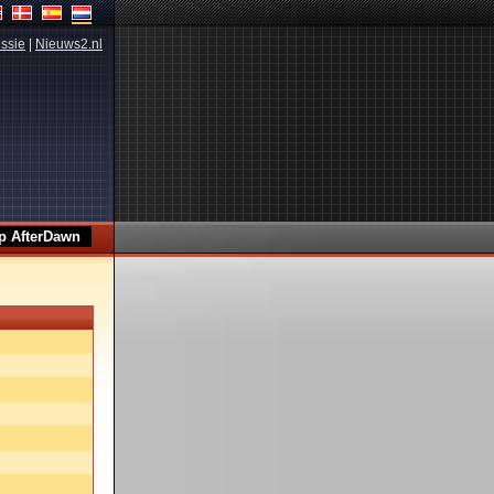
ssie
|
Nieuws2.nl