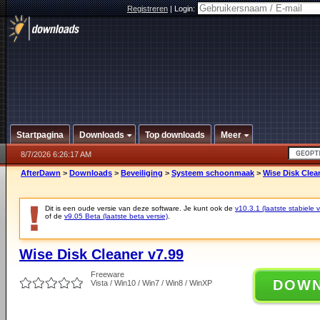
Registreren
|
Login:
Startpagina
Downloads
Top downloads
Meer
8/7/2026 6:26:17 AM
AfterDawn
>
Downloads
>
Beveiliging
>
Systeem schoonmaak
>
Wise Disk Clea
Dit is een oude versie van deze software. Je kunt ook de
v10.3.1 (laatste stabiele v
of de
v9.05 Beta (laatste beta versie)
.
Wise Disk Cleaner v7.99
Freeware
DOW
Vista / Win10 / Win7 / Win8 / WinXP