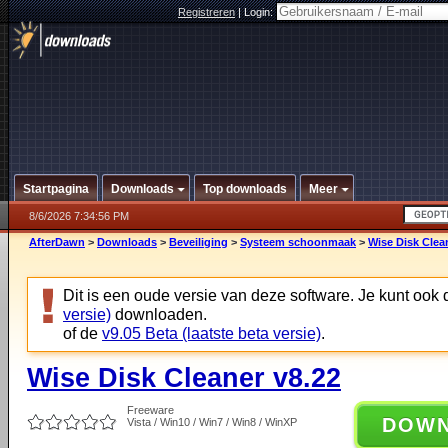
Registreren
|
Login:
Startpagina
Downloads
Top downloads
Meer
8/6/2026 7:34:56 PM
AfterDawn
>
Downloads
>
Beveiliging
>
Systeem schoonmaak
>
Wise Disk Clea
Dit is een oude versie van deze software. Je kunt ook
versie)
downloaden.
of de
v9.05 Beta (laatste beta versie)
.
Wise Disk Cleaner v8.22
Freeware
DOW
Vista / Win10 / Win7 / Win8 / WinXP