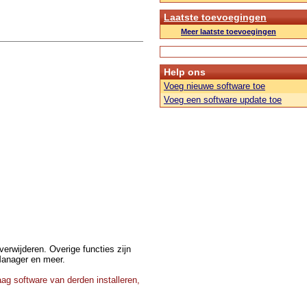
Laatste toevoegingen
Meer laatste toevoegingen
Help ons
Voeg nieuwe software toe
Voeg een software update toe
erwijderen. Overige functies zijn
Manager en meer.
ag software van derden installeren,