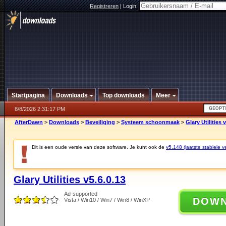
Registreren
|
Login:
Startpagina
Downloads
Top downloads
Meer
8/8/2026 2:31:17 PM
AfterDawn
>
Downloads
>
Beveiliging
>
Systeem schoonmaak
>
Glary Utilities 
Dit is een oude versie van deze software. Je kunt ook de
v5.148 (laatste stabiele ve
Glary Utilities v5.6.0.13
Ad-supported
DOW
Vista / Win10 / Win7 / Win8 / WinXP