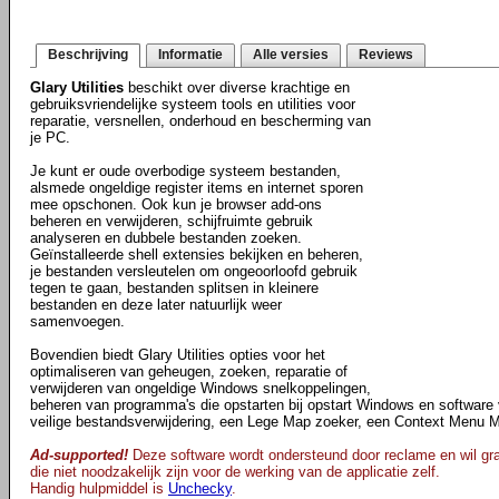
Beschrijving
Informatie
Alle versies
Reviews
Glary Utilities
beschikt over diverse krachtige en
gebruiksvriendelijke systeem tools en utilities voor
reparatie, versnellen, onderhoud en bescherming van
je PC.
Je kunt er oude overbodige systeem bestanden,
alsmede ongeldige register items en internet sporen
mee opschonen. Ook kun je browser add-ons
beheren en verwijderen, schijfruimte gebruik
analyseren en dubbele bestanden zoeken.
Geïnstalleerde shell extensies bekijken en beheren,
je bestanden versleutelen om ongeoorloofd gebruik
tegen te gaan, bestanden splitsen in kleinere
bestanden en deze later natuurlijk weer
samenvoegen.
Bovendien biedt Glary Utilities opties voor het
optimaliseren van geheugen, zoeken, reparatie of
verwijderen van ongeldige Windows snelkoppelingen,
beheren van programma's die opstarten bij opstart Windows en software v
veilige bestandsverwijdering, een Lege Map zoeker, een Context Menu 
Ad-supported!
Deze software wordt ondersteund door reclame en wil gra
die niet noodzakelijk zijn voor de werking van de applicatie zelf.
Handig hulpmiddel is
Unchecky
.