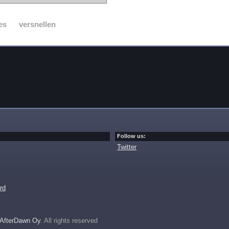
es
versnellen
Follow us:
Twitter
rd
AfterDawn Oy
. All rights reserved