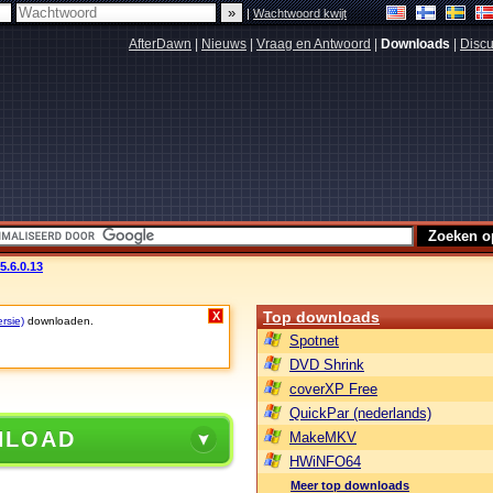
|
Wachtwoord kwijt
AfterDawn
|
Nieuws
|
Vraag en Antwoord
|
Downloads
|
Discu
v5.6.0.13
Top downloads
X
rsie)
downloaden.
Spotnet
DVD Shrink
coverXP Free
QuickPar (nederlands)
NLOAD
MakeMKV
HWiNFO64
Meer top downloads