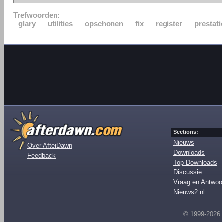
Trefwoorden:
glary
utilities
opschonen
fix
register
prestati
Sections:
Nieuws
Over AfterDawn
Downloads
Feedback
Top Downloads
Discussie
Vraag en Antwoo
Nieuws2.nl
© 1999-2026