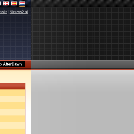
ssie
|
Nieuws2.nl