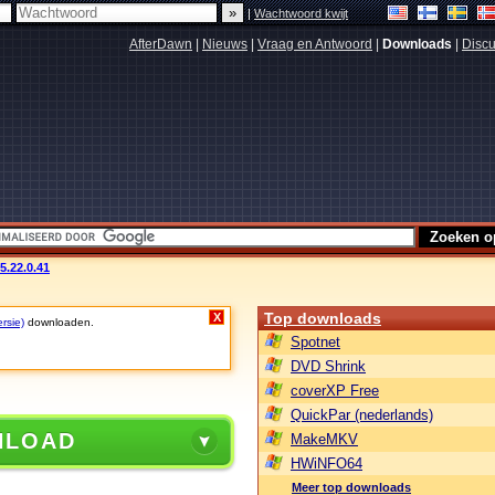
|
Wachtwoord kwijt
AfterDawn
|
Nieuws
|
Vraag en Antwoord
|
Downloads
|
Discu
v5.22.0.41
Top downloads
X
rsie)
downloaden.
Spotnet
DVD Shrink
coverXP Free
QuickPar (nederlands)
NLOAD
MakeMKV
HWiNFO64
Meer top downloads