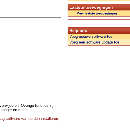
Laatste toevoegingen
Meer laatste toevoegingen
Help ons
Voeg nieuwe software toe
Voeg een software update toe
erwijderen. Overige functies zijn
Manager en meer.
ag software van derden installeren,