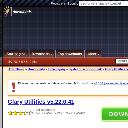
Registreren
|
Login:
Startpagina
Downloads
Top downloads
Meer
8/7/2026 5:58:12 AM
AfterDawn
>
Downloads
>
Beveiliging
>
Systeem schoonmaak
>
Glary Utilities 
Dit is een oude versie van deze software. Je kunt ook de
v5.148 (laatste stabiele ve
Glary Utilities v5.22.0.41
Ad-supported
DOW
Vista / Win10 / Win7 / Win8 / WinXP