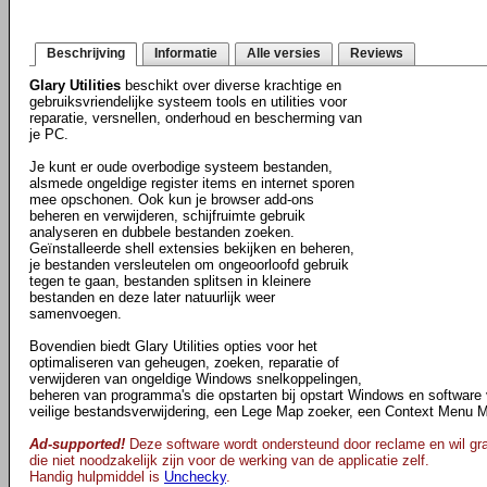
Beschrijving
Informatie
Alle versies
Reviews
Glary Utilities
beschikt over diverse krachtige en
gebruiksvriendelijke systeem tools en utilities voor
reparatie, versnellen, onderhoud en bescherming van
je PC.
Je kunt er oude overbodige systeem bestanden,
alsmede ongeldige register items en internet sporen
mee opschonen. Ook kun je browser add-ons
beheren en verwijderen, schijfruimte gebruik
analyseren en dubbele bestanden zoeken.
Geïnstalleerde shell extensies bekijken en beheren,
je bestanden versleutelen om ongeoorloofd gebruik
tegen te gaan, bestanden splitsen in kleinere
bestanden en deze later natuurlijk weer
samenvoegen.
Bovendien biedt Glary Utilities opties voor het
optimaliseren van geheugen, zoeken, reparatie of
verwijderen van ongeldige Windows snelkoppelingen,
beheren van programma's die opstarten bij opstart Windows en software v
veilige bestandsverwijdering, een Lege Map zoeker, een Context Menu 
Ad-supported!
Deze software wordt ondersteund door reclame en wil gra
die niet noodzakelijk zijn voor de werking van de applicatie zelf.
Handig hulpmiddel is
Unchecky
.