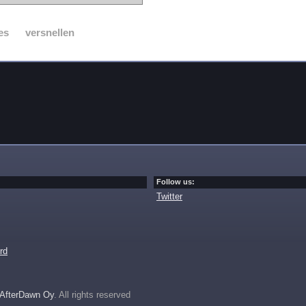
es
versnellen
Follow us:
Twitter
rd
AfterDawn Oy
. All rights reserved