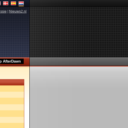
ssie
|
Nieuws2.nl