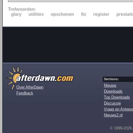
Trefwoorden:
glary
utilities
opschonen
fix
register
prestati
Sections:
Nieuws
Over AfterDawn
Downloads
Feedback
Top Downloads
Discussie
Vraag en Antwoo
Nieuws2.nl
© 1999-2026