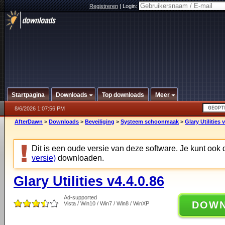
Registreren
|
Login:
Startpagina
Downloads
Top downloads
Meer
8/6/2026 1:07:56 PM
AfterDawn
>
Downloads
>
Beveiliging
>
Systeem schoonmaak
>
Glary Utilities 
Dit is een oude versie van deze software. Je kunt ook
versie)
downloaden.
Glary Utilities v4.4.0.86
Ad-supported
DOW
Vista / Win10 / Win7 / Win8 / WinXP