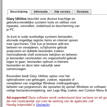
Beschrijving
Informatie
Alle versies
Reviews
Glary Utilities
beschikt over diverse krachtige en
gebruiksvriendelijke systeem tools en utilities voor
reparatie, versnellen, onderhoud en bescherming van
je PC.
Je kunt er oude overbodige systeem bestanden,
alsmede ongeldige register items en internet sporen
mee opschonen. Ook kun je browser add-ons
beheren en verwijderen, schijfruimte gebruik
analyseren en dubbele bestanden zoeken.
Geïnstalleerde shell extensies bekijken en beheren,
je bestanden versleutelen om ongeoorloofd gebruik
tegen te gaan, bestanden splitsen in kleinere
bestanden en deze later natuurlijk weer
samenvoegen.
Bovendien biedt Glary Utilities opties voor het
optimaliseren van geheugen, zoeken, reparatie of
verwijderen van ongeldige Windows snelkoppelingen,
beheren van programma's die opstarten bij opstart Windows en software v
veilige bestandsverwijdering, een Lege Map zoeker, een Context Menu 
Ad-supported!
Deze software wordt ondersteund door reclame en wil gra
die niet noodzakelijk zijn voor de werking van de applicatie zelf.
Handig hulpmiddel is
Unchecky
.