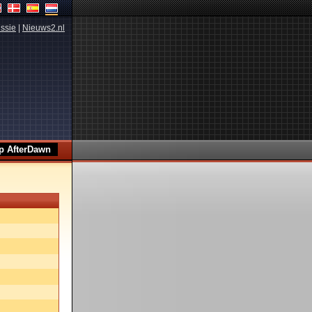
ssie
|
Nieuws2.nl