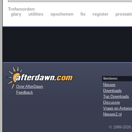
Trefwoorden:
glary
utilities
opschonen
fix
register
prestati
Sections:
Nieuws
Over AfterDawn
Downloads
Feedback
Top Downloads
Discussie
Vraag en Antwoo
Nieuws2.nl
© 1999-2026