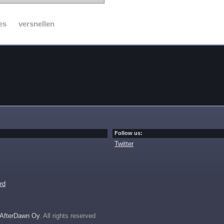
es
versnellen
Follow us:
Twitter
rd
AfterDawn Oy
. All rights reserved