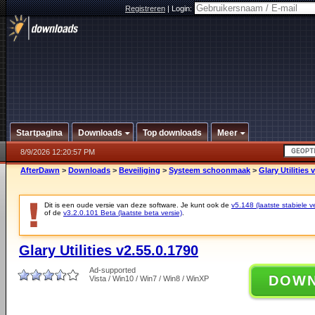
Registreren
|
Login:
Startpagina
Downloads
Top downloads
Meer
8/9/2026 12:20:57 PM
AfterDawn
>
Downloads
>
Beveiliging
>
Systeem schoonmaak
>
Glary Utilities 
Dit is een oude versie van deze software. Je kunt ook de
v5.148 (laatste stabiele ve
of de
v3.2.0.101 Beta (laatste beta versie)
.
Glary Utilities v2.55.0.1790
Ad-supported
DOW
Vista / Win10 / Win7 / Win8 / WinXP