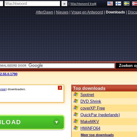
|
Wachtwoord kwijt
AfterDawn
|
Nieuws
|
Vraag en Antwoord
|
Downloads
|
Discu
v2.55.0.1790
Top downloads
X
rsie)
downloaden.
Spotnet
DVD Shrink
coverXP Free
QuickPar (nederlands)
NLOAD
MakeMKV
HWiNFO64
Meer top downloads