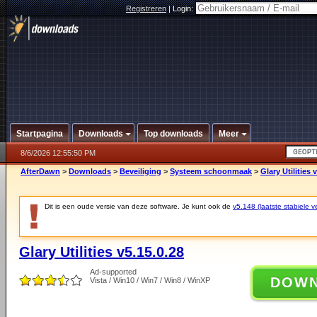
Registreren
|
Login:
Startpagina
Downloads
Top downloads
Meer
8/6/2026 12:55:50 PM
AfterDawn
>
Downloads
>
Beveiliging
>
Systeem schoonmaak
>
Glary Utilities 
Dit is een oude versie van deze software. Je kunt ook de
v5.148 (laatste stabiele ve
Glary Utilities v5.15.0.28
Ad-supported
DOW
Vista / Win10 / Win7 / Win8 / WinXP