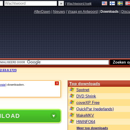
|
Wachtwoord kwijt
AfterDawn
|
Nieuws
|
Vraag en Antwoord
|
Downloads
|
Discu
v2.53.0.1723
Top downloads
X
rsie)
downloaden.
Spotnet
DVD Shrink
coverXP Free
QuickPar (nederlands)
NLOAD
MakeMKV
HWiNFO64
Meer top downloads