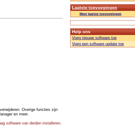
Laatste toevoegingen
Meer laatste toevoegingen
Help ons
Voeg nieuwe software toe
Voeg een software update toe
erwijderen. Overige functies zijn
Manager en meer.
ag software van derden installeren,