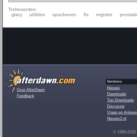
Trefwoorden:
glary
utilities
opschonen
fix
register
prestati
Sections:
Nieuws
Over AfterDawn
Downloads
Feedback
Top Downloads
Discussie
Vraag en Antwoo
Nieuws2.nl
© 1999-2026