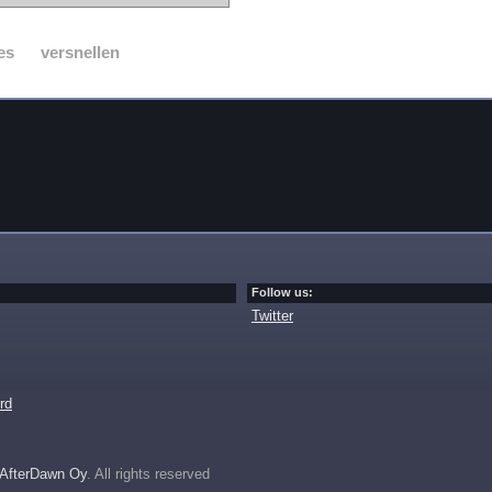
es
versnellen
Follow us:
Twitter
rd
AfterDawn Oy
. All rights reserved