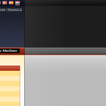
ssie
|
Nieuws2.nl