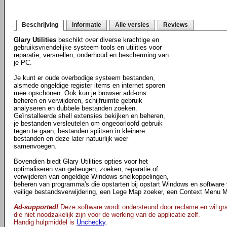
Beschrijving
Informatie
Alle versies
Reviews
Glary Utilities
beschikt over diverse krachtige en
gebruiksvriendelijke systeem tools en utilities voor
reparatie, versnellen, onderhoud en bescherming van
je PC.
Je kunt er oude overbodige systeem bestanden,
alsmede ongeldige register items en internet sporen
mee opschonen. Ook kun je browser add-ons
beheren en verwijderen, schijfruimte gebruik
analyseren en dubbele bestanden zoeken.
Geïnstalleerde shell extensies bekijken en beheren,
je bestanden versleutelen om ongeoorloofd gebruik
tegen te gaan, bestanden splitsen in kleinere
bestanden en deze later natuurlijk weer
samenvoegen.
Bovendien biedt Glary Utilities opties voor het
optimaliseren van geheugen, zoeken, reparatie of
verwijderen van ongeldige Windows snelkoppelingen,
beheren van programma's die opstarten bij opstart Windows en software v
veilige bestandsverwijdering, een Lege Map zoeker, een Context Menu 
Ad-supported!
Deze software wordt ondersteund door reclame en wil gra
die niet noodzakelijk zijn voor de werking van de applicatie zelf.
Handig hulpmiddel is
Unchecky
.