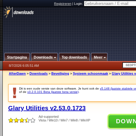
Registreren
|
Login:
Startpagina
Downloads
Top downloads
Meer
8/7/2026 6:05:51 AM
AfterDawn
>
Downloads
>
Beveiliging
>
Systeem schoonmaak
>
Glary Utilities 
Dit is een oude versie van deze software. Je kunt ook de
v5.148 (laatste stabiele ve
of de
v3.2.0.101 Beta (laatste beta versie)
.
Glary Utilities v2.53.0.1723
Ad-supported
DOW
Vista / Win10 / Win7 / Win8 / WinXP