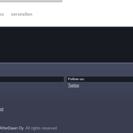
es
versnellen
Follow us:
Twitter
rd
AfterDawn Oy
. All rights reserved