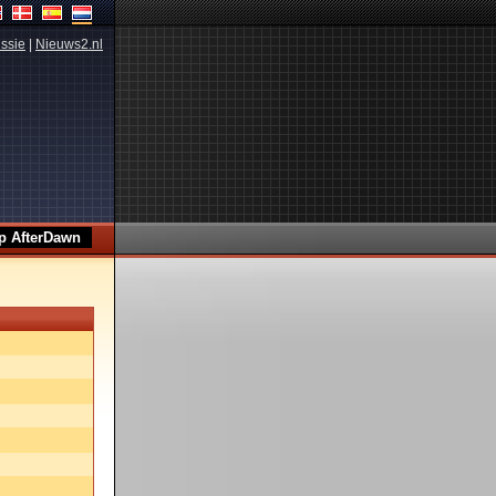
ssie
|
Nieuws2.nl