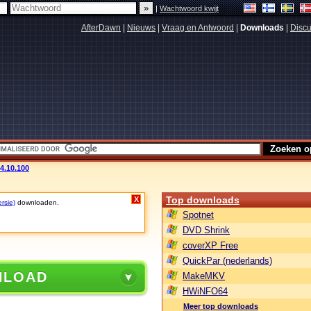
|
Wachtwoord kwijt
AfterDawn
|
Nieuws
|
Vraag en Antwoord
|
Downloads
|
Discu
v4.10.100
Top downloads
X
rsie)
downloaden.
Spotnet
DVD Shrink
coverXP Free
QuickPar (nederlands)
NLOAD
MakeMKV
HWiNFO64
Meer top downloads