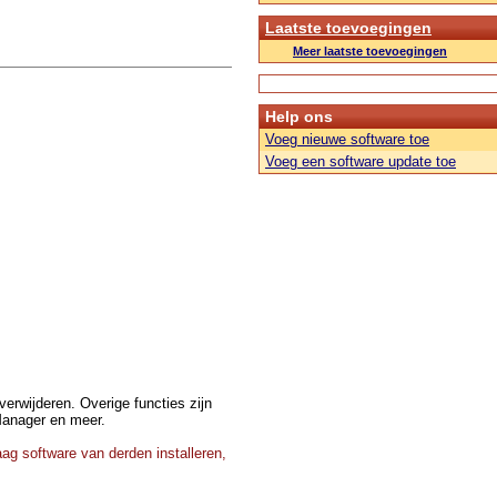
Laatste toevoegingen
Meer laatste toevoegingen
Help ons
Voeg nieuwe software toe
Voeg een software update toe
erwijderen. Overige functies zijn
Manager en meer.
ag software van derden installeren,