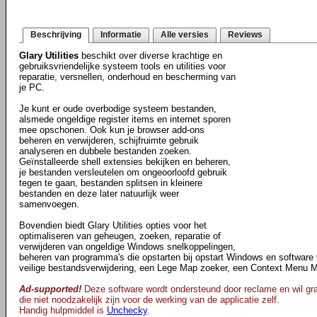
Beschrijving
Informatie
Alle versies
Reviews
Glary Utilities
beschikt over diverse krachtige en
gebruiksvriendelijke systeem tools en utilities voor
reparatie, versnellen, onderhoud en bescherming van
je PC.
Je kunt er oude overbodige systeem bestanden,
alsmede ongeldige register items en internet sporen
mee opschonen. Ook kun je browser add-ons
beheren en verwijderen, schijfruimte gebruik
analyseren en dubbele bestanden zoeken.
Geïnstalleerde shell extensies bekijken en beheren,
je bestanden versleutelen om ongeoorloofd gebruik
tegen te gaan, bestanden splitsen in kleinere
bestanden en deze later natuurlijk weer
samenvoegen.
Bovendien biedt Glary Utilities opties voor het
optimaliseren van geheugen, zoeken, reparatie of
verwijderen van ongeldige Windows snelkoppelingen,
beheren van programma's die opstarten bij opstart Windows en software v
veilige bestandsverwijdering, een Lege Map zoeker, een Context Menu 
Ad-supported!
Deze software wordt ondersteund door reclame en wil gra
die niet noodzakelijk zijn voor de werking van de applicatie zelf.
Handig hulpmiddel is
Unchecky
.