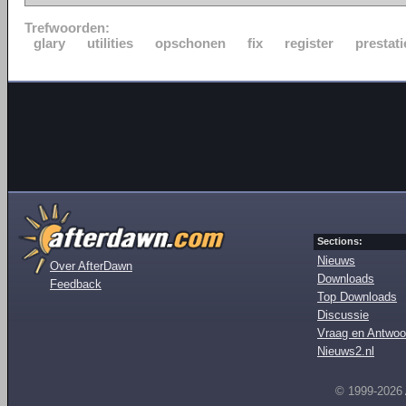
Trefwoorden:
glary
utilities
opschonen
fix
register
prestati
Sections:
Nieuws
Over AfterDawn
Downloads
Feedback
Top Downloads
Discussie
Vraag en Antwoo
Nieuws2.nl
© 1999-2026