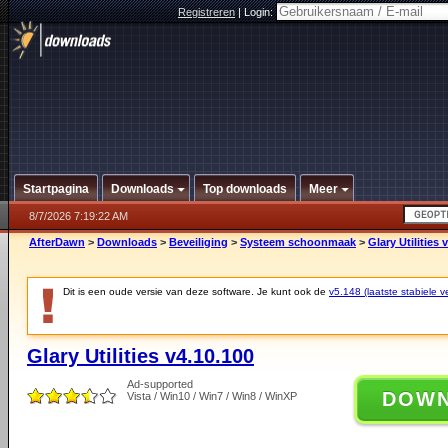
Registreren
|
Login:
Startpagina
Downloads
Top downloads
Meer
8/7/2026 7:19:22 AM
AfterDawn
>
Downloads
>
Beveiliging
>
Systeem schoonmaak
>
Glary Utilities 
Dit is een oude versie van deze software. Je kunt ook de
v5.148 (laatste stabiele ve
Glary Utilities v4.10.100
Ad-supported
DOW
Vista / Win10 / Win7 / Win8 / WinXP