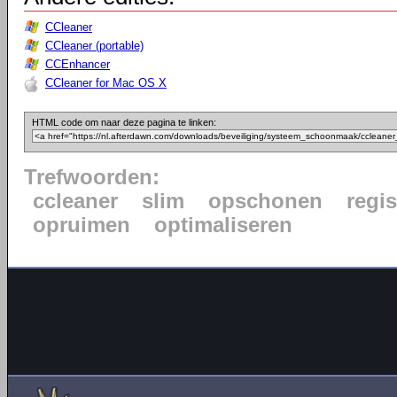
CCleaner
CCleaner (portable)
CCEnhancer
CCleaner for Mac OS X
HTML code om naar deze pagina te linken:
Trefwoorden:
ccleaner
slim
opschonen
regis
opruimen
optimaliseren