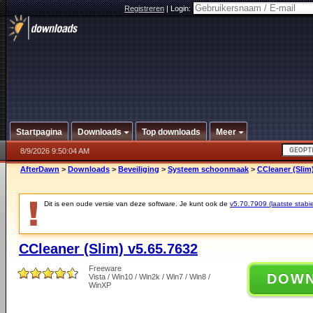
Registreren
|
Login:
Startpagina
Downloads
Top downloads
Meer
8/9/2026 9:50:04 AM
AfterDawn
>
Downloads
>
Beveiliging
>
Systeem schoonmaak
>
CCleaner (Slim
Dit is een oude versie van deze software. Je kunt ook de
v5.70.7909 (laatste stabie
CCleaner (Slim) v5.65.7632
Freeware
DOW
Vista / Win10 / Win2k / Win7 / Win8 /
WinXP