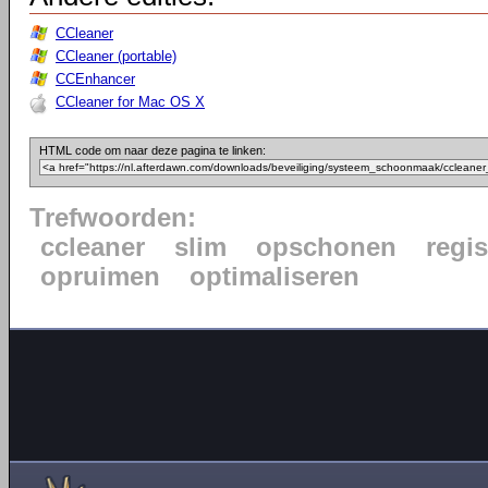
CCleaner
CCleaner (portable)
CCEnhancer
CCleaner for Mac OS X
HTML code om naar deze pagina te linken:
Trefwoorden:
ccleaner
slim
opschonen
regis
opruimen
optimaliseren