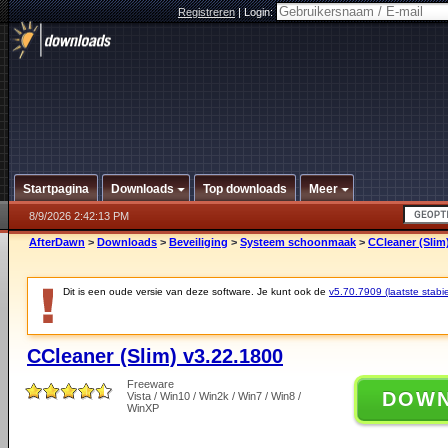
Registreren
|
Login:
Startpagina
Downloads
Top downloads
Meer
8/9/2026 2:42:13 PM
AfterDawn
>
Downloads
>
Beveiliging
>
Systeem schoonmaak
>
CCleaner (Slim
Dit is een oude versie van deze software. Je kunt ook de
v5.70.7909 (laatste stabie
CCleaner (Slim) v3.22.1800
Freeware
DOW
Vista / Win10 / Win2k / Win7 / Win8 /
WinXP