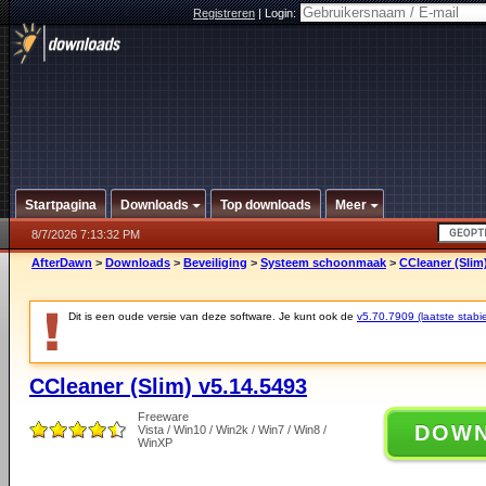
Registreren
|
Login:
Startpagina
Downloads
Top downloads
Meer
8/7/2026 7:13:32 PM
AfterDawn
>
Downloads
>
Beveiliging
>
Systeem schoonmaak
>
CCleaner (Slim
Dit is een oude versie van deze software. Je kunt ook de
v5.70.7909 (laatste stabie
CCleaner (Slim) v5.14.5493
Freeware
DOW
Vista / Win10 / Win2k / Win7 / Win8 /
WinXP