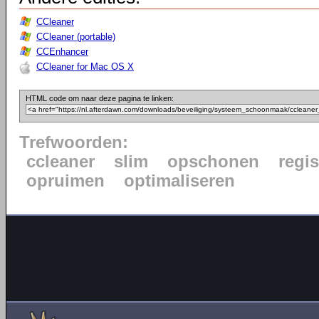
CCleaner
CCleaner (portable)
CCEnhancer
CCleaner for Mac OS X
HTML code om naar deze pagina te linken:
Trefwoorden:
ccleaner
slim
opschonen
regis
opruimen
optimaliseren