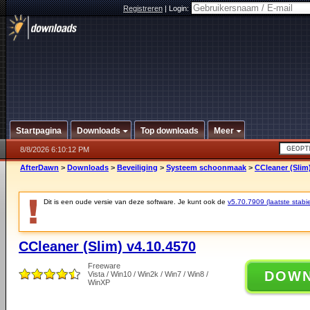
Registreren
|
Login:
Startpagina
Downloads
Top downloads
Meer
8/8/2026 6:10:12 PM
AfterDawn
>
Downloads
>
Beveiliging
>
Systeem schoonmaak
>
CCleaner (Slim
Dit is een oude versie van deze software. Je kunt ook de
v5.70.7909 (laatste stabie
CCleaner (Slim) v4.10.4570
Freeware
DOW
Vista / Win10 / Win2k / Win7 / Win8 /
WinXP