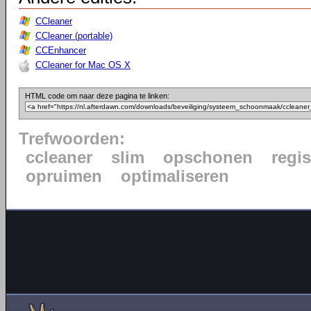
CCleaner
CCleaner (portable)
CCEnhancer
CCleaner for Mac OS X
HTML code om naar deze pagina te linken:
Trefwoorden:
ccleaner
slim
opschonen
regis
opruimen
optimaliseren