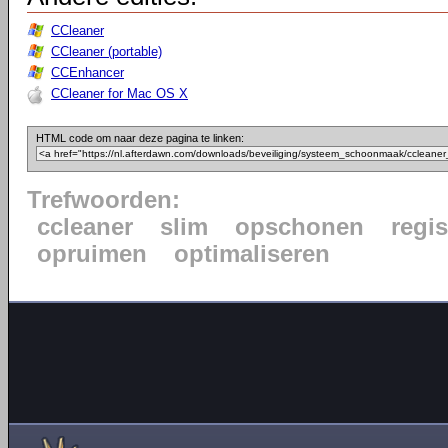
CCleaner
CCleaner (portable)
CCEnhancer
CCleaner for Mac OS X
HTML code om naar deze pagina te linken:
Trefwoorden:
ccleaner
slim
opschonen
regis
opruimen
optimaliseren