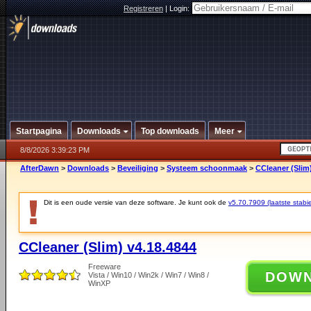
Registreren
|
Login:
Startpagina
Downloads
Top downloads
Meer
8/8/2026 3:39:23 PM
AfterDawn
>
Downloads
>
Beveiliging
>
Systeem schoonmaak
>
CCleaner (Slim
Dit is een oude versie van deze software. Je kunt ook de
v5.70.7909 (laatste stabie
CCleaner (Slim) v4.18.4844
Freeware
DOW
Vista / Win10 / Win2k / Win7 / Win8 /
WinXP