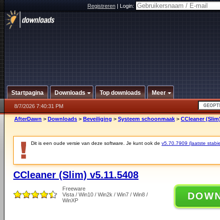
Registreren
|
Login:
Startpagina
Downloads
Top downloads
Meer
8/7/2026 7:40:31 PM
AfterDawn
>
Downloads
>
Beveiliging
>
Systeem schoonmaak
>
CCleaner (Slim)
Dit is een oude versie van deze software. Je kunt ook de
v5.70.7909 (laatste stabie
CCleaner (Slim) v5.11.5408
Freeware
DOW
Vista / Win10 / Win2k / Win7 / Win8 /
WinXP