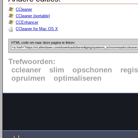
CCleaner
CCleaner (portable)
CCEnhancer
CCleaner for Mac OS X
HTML code om naar deze pagina te linken:
Trefwoorden:
ccleaner
slim
opschonen
regis
opruimen
optimaliseren