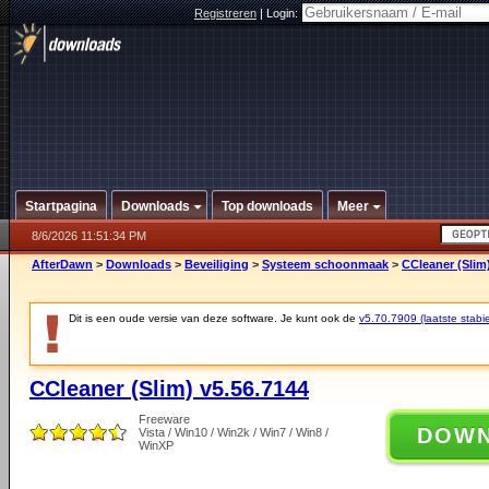
Registreren
|
Login:
Startpagina
Downloads
Top downloads
Meer
8/6/2026 11:51:34 PM
AfterDawn
>
Downloads
>
Beveiliging
>
Systeem schoonmaak
>
CCleaner (Slim
Dit is een oude versie van deze software. Je kunt ook de
v5.70.7909 (laatste stabie
CCleaner (Slim) v5.56.7144
Freeware
DOW
Vista / Win10 / Win2k / Win7 / Win8 /
WinXP