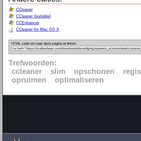
CCleaner
CCleaner (portable)
CCEnhancer
CCleaner for Mac OS X
HTML code om naar deze pagina te linken:
Trefwoorden:
ccleaner
slim
opschonen
regis
opruimen
optimaliseren