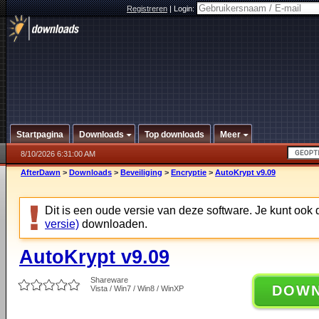
Registreren
|
Login:
Startpagina
Downloads
Top downloads
Meer
8/10/2026 6:31:00 AM
AfterDawn
>
Downloads
>
Beveiliging
>
Encryptie
>
AutoKrypt v9.09
Dit is een oude versie van deze software. Je kunt ook
versie)
downloaden.
AutoKrypt v9.09
Shareware
DOW
Vista / Win7 / Win8 / WinXP