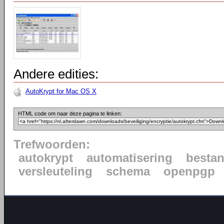
Andere edities:
AutoKrypt for Mac OS X
HTML code om naar deze pagina te linken:
Trefwoorden:
autokrypt
automatisering
besta
versleuteling
schema
openpgp