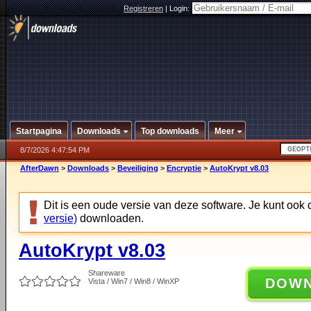
Registreren
|
Login:
Startpagina
Downloads
Top downloads
Meer
8/7/2026 4:47:54 PM
AfterDawn
>
Downloads
>
Beveiliging
>
Encryptie
>
AutoKrypt v8.03
Dit is een oude versie van deze software. Je kunt ook
versie)
downloaden.
AutoKrypt v8.03
Shareware
DOW
Vista / Win7 / Win8 / WinXP