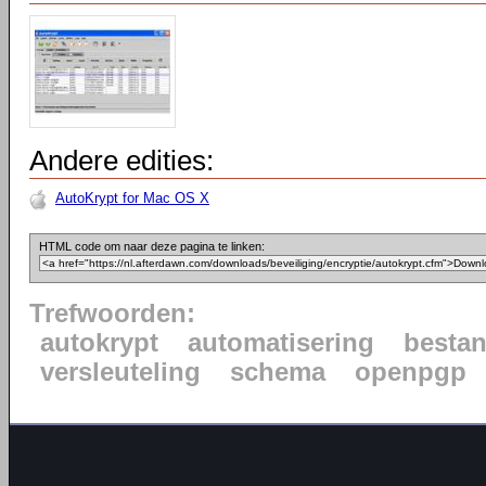
Andere edities:
AutoKrypt for Mac OS X
HTML code om naar deze pagina te linken:
Trefwoorden:
autokrypt
automatisering
besta
versleuteling
schema
openpgp