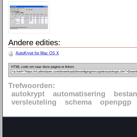
Andere edities:
AutoKrypt for Mac OS X
HTML code om naar deze pagina te linken:
Trefwoorden:
autokrypt
automatisering
besta
versleuteling
schema
openpgp