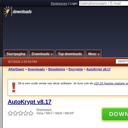
Registreren
|
Login:
Startpagina
Downloads
Top downloads
Meer
8/7/2026 2:43:59 PM
AfterDawn
>
Downloads
>
Beveiliging
>
Encryptie
>
AutoKrypt v8.17
Dit is een oude versie van deze software. Je kunt ook de
v10.19 (laatste stabiele ve
AutoKrypt v8.17
Shareware
DOW
Vista / Win7 / Win8 / WinXP