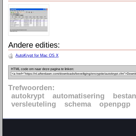
Andere edities:
AutoKrypt for Mac OS X
HTML code om naar deze pagina te linken:
Trefwoorden:
autokrypt
automatisering
besta
versleuteling
schema
openpgp