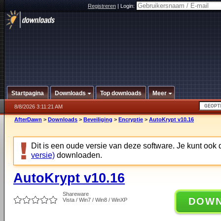
Registreren
|
Login:
Startpagina
Downloads
Top downloads
Meer
8/8/2026 3:11:21 AM
AfterDawn
>
Downloads
>
Beveiliging
>
Encryptie
>
AutoKrypt v10.16
Dit is een oude versie van deze software. Je kunt ook
versie)
downloaden.
AutoKrypt v10.16
Shareware
DOW
Vista / Win7 / Win8 / WinXP