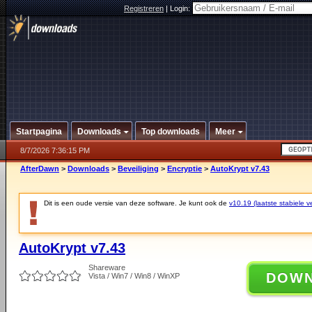
Registreren
|
Login:
Startpagina
Downloads
Top downloads
Meer
8/7/2026 7:36:15 PM
AfterDawn
>
Downloads
>
Beveiliging
>
Encryptie
>
AutoKrypt v7.43
Dit is een oude versie van deze software. Je kunt ook de
v10.19 (laatste stabiele ve
AutoKrypt v7.43
Shareware
DOW
Vista / Win7 / Win8 / WinXP