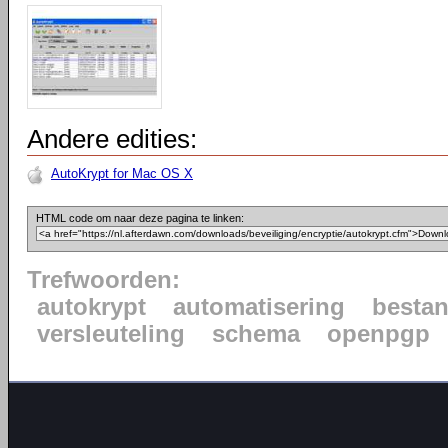
Andere edities:
AutoKrypt for Mac OS X
HTML code om naar deze pagina te linken:
Trefwoorden:
autokrypt
automatisering
besta
versleuteling
schema
openpgp