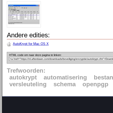
Andere edities:
AutoKrypt for Mac OS X
HTML code om naar deze pagina te linken:
Trefwoorden:
autokrypt
automatisering
besta
versleuteling
schema
openpgp