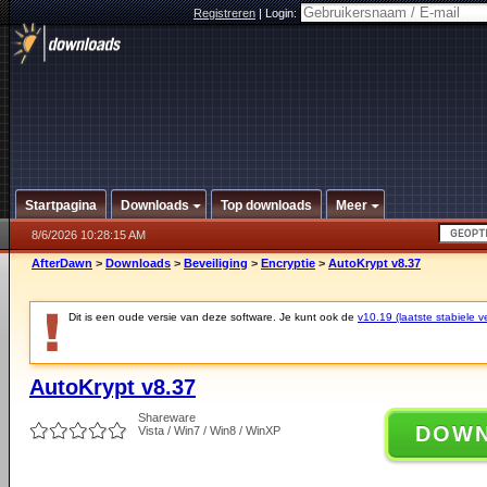
Registreren
|
Login:
Startpagina
Downloads
Top downloads
Meer
8/6/2026 10:28:15 AM
AfterDawn
>
Downloads
>
Beveiliging
>
Encryptie
>
AutoKrypt v8.37
Dit is een oude versie van deze software. Je kunt ook de
v10.19 (laatste stabiele ve
AutoKrypt v8.37
Shareware
DOW
Vista / Win7 / Win8 / WinXP