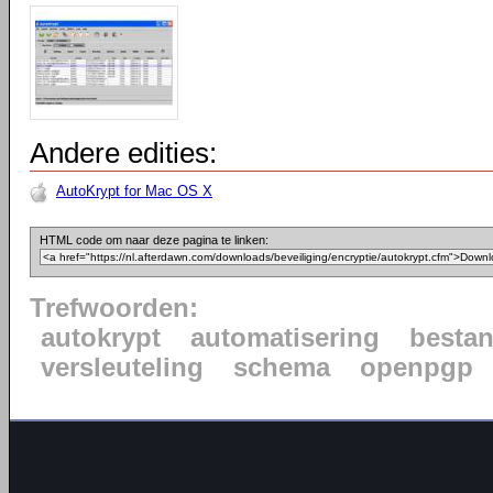
Andere edities:
AutoKrypt for Mac OS X
HTML code om naar deze pagina te linken:
Trefwoorden:
autokrypt
automatisering
besta
versleuteling
schema
openpgp