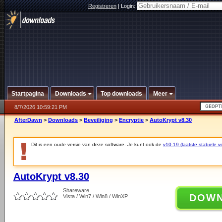
Registreren
|
Login:
Startpagina
Downloads
Top downloads
Meer
8/7/2026 10:59:21 PM
AfterDawn
>
Downloads
>
Beveiliging
>
Encryptie
>
AutoKrypt v8.30
Dit is een oude versie van deze software. Je kunt ook de
v10.19 (laatste stabiele ve
AutoKrypt v8.30
Shareware
DOW
Vista / Win7 / Win8 / WinXP