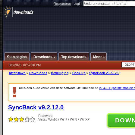
Registreren
|
Login:
Startpagina
Downloads
Top downloads
Meer
8/6/2026 10:57:20 PM
AfterDawn
>
Downloads
>
Beveiliging
>
Back-up
>
SyncBack v9.2.12.0
Dit is een oude versie van deze software. Je kunt ook de
v9.4.1.1 (laatste stabiele 
SyncBack v9.2.12.0
Freeware
DOW
Vista / Win10 / Win7 / Win8 / WinXP