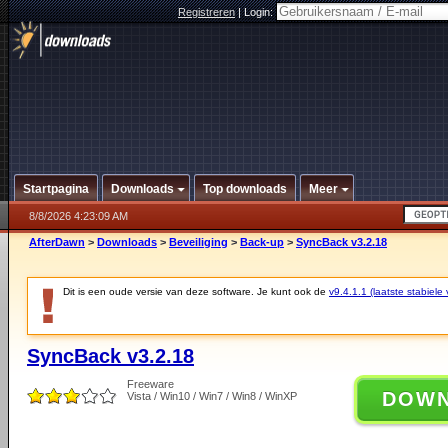
Registreren
|
Login:
Startpagina
Downloads
Top downloads
Meer
8/8/2026 4:23:09 AM
AfterDawn
>
Downloads
>
Beveiliging
>
Back-up
>
SyncBack v3.2.18
Dit is een oude versie van deze software. Je kunt ook de
v9.4.1.1 (laatste stabiele 
SyncBack v3.2.18
Freeware
DOW
Vista / Win10 / Win7 / Win8 / WinXP