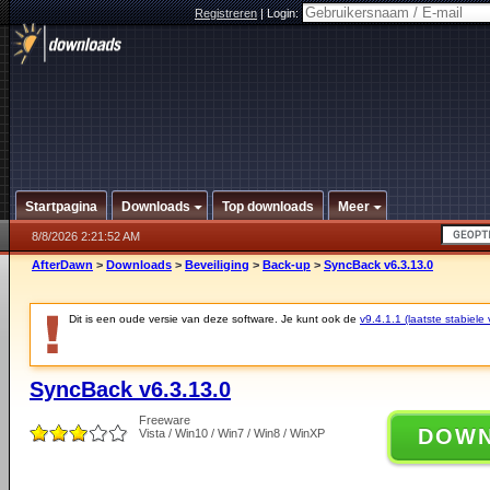
Registreren
|
Login:
Startpagina
Downloads
Top downloads
Meer
8/8/2026 2:21:52 AM
AfterDawn
>
Downloads
>
Beveiliging
>
Back-up
>
SyncBack v6.3.13.0
Dit is een oude versie van deze software. Je kunt ook de
v9.4.1.1 (laatste stabiele 
SyncBack v6.3.13.0
Freeware
DOW
Vista / Win10 / Win7 / Win8 / WinXP